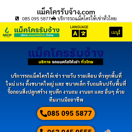
แม็คโครรับจ้าง.com
085 095 5877
บริการรถแม็คโครให้เช่าทั่วไทย
LANGUAGE
เมนู
บริการรถแม็คโครให้เช่า รายวัน รายเดือน ทั่วทุกพื้นที่
ใหม่ แรง ทั้งขนาดใหญ่ และ ขนาดเล็ก รับถมดินปรับพื้นที่
รื้อถอนสิ่งปลูกสร้าง ทุบตึก งานถม งานยก และ อื่นๆ ด้วย
ทีมงานมืออาชีพ
085 095 5877