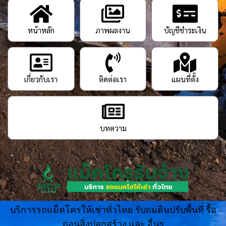
หน้าหลัก
ภาพผลงาน
บัญชีชำระเงิน
เกี่ยวกับเรา
ติดต่อเรา
แผนที่ตั้ง
บทความ
บริการรถแม็คโครให้เช่าทั่วไทย รับถมดินปรับพื้นที่ รื้อ
ถอนสิ่งปลูกสร้าง และ อื่นๆ