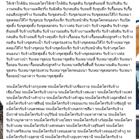
ให้เช่าใกล้ฉัน รถแมคโครให้เช่าใกล้ฉัน รับขุดดิน รับขุดดินถมที่ รับปรับดิน รับ
งานถมดิน รับงานเคลียรริ่ง รับฝังดิน รับกลบดิน รับถมที่ รับทุบตึก รับรื้อถอน รับรื้อ
ถอนสิ่งปลูกสร้าง รับถมดิน รับขุดสระน้ำ รับขุดร่องสวน รับขุดคลองใส้ไก่ รับเหมา
ขุดคลองใส้ไก่ รับขุดบ่อ รับขุดถังแซ็ก รับปรับหน้าดิน รับขุดโคกหนองนา รับเปิด
ฟุตติ้ง รับขุดฟุตติ้ง รับขุดลอกสระ รับวางท่อ รับถางป่า รับจ้างขุดดิน รับจ้างขุด
ดินถมที่ รับจ้างปรับดิน รับจ้างงานถมดิน รับจ้างงานเคลียรริ่ง รับจ้างฝังดิน รับจ้าง
กลบดิน รับจ้างถมที่ รับจ้างทุบตึก รับจ้างรื้อถอน รับจ้างรื้อถอนสิ่งปลูกสร้าง รับจ้าง
ถมดิน รับจ้างขุดสระน้ำ รับจ้างขุดร่องสวน รับจ้างขุดคลองใส้ไก่ รับจ้างเหมาขุด
คลองใส้ไก่ รับจ้างขุดบ่อ รับจ้างขุดถังแซ็ก รับจ้างปรับหน้าดิน รับจ้างขุดโคก
หนองนา รับจ้างเปิดฟุตติ้ง รับจ้างขุดฟุตติ้ง รับจ้างขุดลอกสระ รับจ้างวางท่อ
รับจ้างถางป่า รับเหมาขุดบ่อ รับเหมาขุดดิน รับเหมาถมที่ รับเหมาทุบตึก รับเหมา
รื้อถอน รับเหมารื้อถอนสิ่งปลูกสร้าง รับเหมาเคลียริ่งพื้นที่ รับเหมาถมดิน รับเหมา
ขุดสระ รับเหมาขุดร่องสวน รับเหมาขุดโคกหนองนา รับเหมาขุดลอกสระ รับเหมา
รื้อถอนบ้านอาคาร รับเหมาขุดฟุตติ้ง
รถแม็คโครรับจ้างกรุงเทพ รถแม็คโครรับจ้างเชียงราย รถแม็คโครรับจ้าง
เชียงใหม่ รถแม็คโครรับจ้างน่าน รถแม็คโครรับจ้างพะเยา รถแม็คโครรับจ้างแพร่
รถแม็คโครรับจ้างลำปาง รถแม็คโครรับจ้างลำพูน รถแม็คโครรับจ้างอุตรดิตถ์ รถ
แม็คโครรับจ้างกาฬสินธุ์ รถแม็คโครรับจ้างขอนแก่น รถแม็คโครรับจ้างชัยภูมิ รถ
แม็คโครรับจ้างนครพนม รถแม็คโครรับจ้างนครราชสีมา รถแม็คโครรับจ้าง
บึงกาฬ รถแม็คโครรับจ้างบุรีรัมย์ รถแม็คโครรับจ้างมหาสารคาม รถแม็คโคร
รับจ้างมุกดาหาร รถแม็คโครรับจ้างยโสธร รถแม็คโครรับจ้างร้อยเอ็ด รถแม็คโคร
รับจ้างเลย รถแม็คโครรับจ้างสกลนคร รถแม็คโครรับจ้างสุรินทร์ รถแม็คโคร
รับจ้างศรีสะเกษ รถแม็คโครรับจ้างหนองคาย รถแม็คโครรับจ้างหนองบัวลำภู รถ
แม็คโครรับจ้างอุดรธานี รถแม็คโครรับจ้างอุบลราชธานี รถแม็คโครรับจ้าง