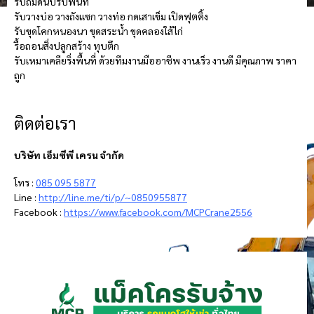
รับถมดินปรับพื้นที่
รับวางบ่อ วางถังแซก วางท่อ กดเสาเข็ม เปิดฟุตติ้ง
รับขุดโคกหนองนา ขุดสระน้ำ ขุดคลองใส้ไก่
รื้อถอนสิ่งปลูกสร้าง ทุบตึก
รับเหมาเคลียริ่งพื้นที่ ด้วยทีมงานมืออาชีพ งานเร็ว งานดี มีคุณภาพ ราคา
ถูก
ติดต่อเรา
บริษัท เอ็มซีพี เครน จำกัด
โทร :
085 095 5877
Line :
http://line.me/ti/p/~0850955877
Facebook :
https://www.facebook.com/MCPCrane2556