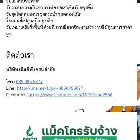
รับถมดินปรับพื้นที่
รับวางบ่อ วางถังแซก วางท่อ กดเสาเข็ม เปิดฟุตติ้ง
รับขุดโคกหนองนา ขุดสระน้ำ ขุดคลองใส้ไก่
รื้อถอนสิ่งปลูกสร้าง ทุบตึก
รับเหมาเคลียริ่งพื้นที่ ด้วยทีมงานมืออาชีพ งานเร็ว งานดี มีคุณภาพ ราคา
ถูก
ติดต่อเรา
บริษัท เอ็มซีพี เครน จำกัด
โทร :
085 095 5877
Line :
http://line.me/ti/p/~0850955877
Facebook :
https://www.facebook.com/MCPCrane2556