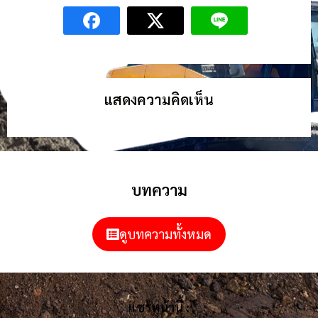
แสดงความคิดเห็น
บทความ
ดูบทความทั้งหมด
แชร์หน้านี้ :