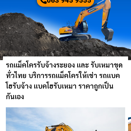
063 945 9555
รถแม็คโครรับจ้างระยอง และ รับเหมาขุด
ทั่วไทย บริการรถแม็คโครให้เช่า รถแบค
โฮรับจ้าง แบคโฮรับเหมา ราคาถูกเป็น
กันเอง