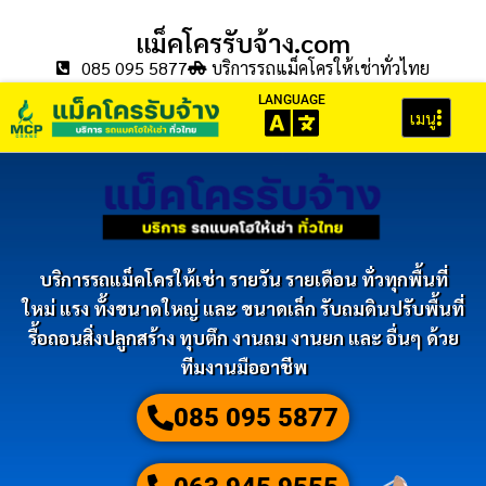
แม็คโครรับจ้าง.com
085 095 5877
บริการรถแม็คโครให้เช่าทั่วไทย
LANGUAGE
เมนู
บริการรถแม็คโครให้เช่า รายวัน รายเดือน ทั่วทุกพื้นที่
ใหม่ แรง ทั้งขนาดใหญ่ และ ขนาดเล็ก รับถมดินปรับพื้นที่
รื้อถอนสิ่งปลูกสร้าง ทุบตึก งานถม งานยก และ อื่นๆ ด้วย
ทีมงานมืออาชีพ
085 095 5877