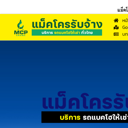
แม็ค
หน
Go
บท