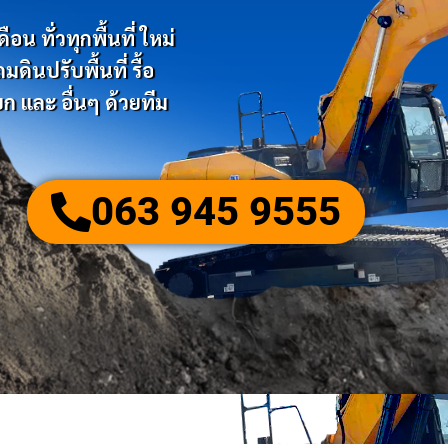
น ทั่วทุกพื้นที่ ใหม่
ินปรับพื้นที่ รื้อ
ก และ อื่นๆ ด้วยทีม
063 945 9555