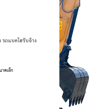
า รถแบคโฮรับจ้าง
ขนาดเล็ก