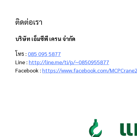
ติดต่อเรา
บริษัท เอ็มซีพี เครน จำกัด
โทร :
085 095 5877
Line :
http://line.me/ti/p/~0850955877
Facebook :
https://www.facebook.com/MCPCrane