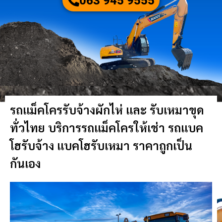
063 945 9555
รถแม็คโครรับจ้างผักไห่ และ รับเหมาขุด
ทั่วไทย บริการรถแม็คโครให้เช่า รถแบค
โฮรับจ้าง แบคโฮรับเหมา ราคาถูกเป็น
กันเอง