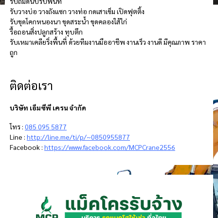
รับถมดินปรับพื้นที่
รับวางบ่อ วางถังแซก วางท่อ กดเสาเข็ม เปิดฟุตติ้ง
รับขุดโคกหนองนา ขุดสระน้ำ ขุดคลองใส้ไก่
รื้อถอนสิ่งปลูกสร้าง ทุบตึก
รับเหมาเคลียริ่งพื้นที่ ด้วยทีมงานมืออาชีพ งานเร็ว งานดี มีคุณภาพ ราคา
ถูก
ติดต่อเรา
บริษัท เอ็มซีพี เครน จำกัด
โทร :
085 095 5877
Line :
http://line.me/ti/p/~0850955877
Facebook :
https://www.facebook.com/MCPCrane2556