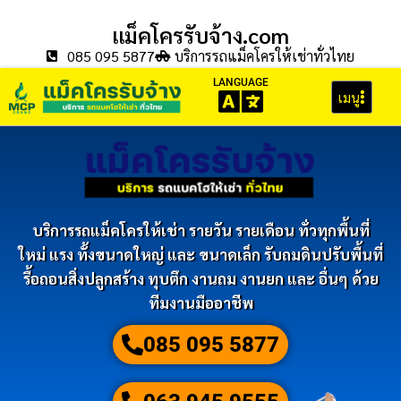
แม็คโครรับจ้าง.com
085 095 5877
บริการรถแม็คโครให้เช่าทั่วไทย
LANGUAGE
เมนู
บริการรถแม็คโครให้เช่า รายวัน รายเดือน ทั่วทุกพื้นที่
ใหม่ แรง ทั้งขนาดใหญ่ และ ขนาดเล็ก รับถมดินปรับพื้นที่
รื้อถอนสิ่งปลูกสร้าง ทุบตึก งานถม งานยก และ อื่นๆ ด้วย
ทีมงานมืออาชีพ
085 095 5877