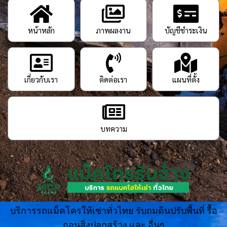
หน้าหลัก
ภาพผลงาน
บัญชีชำระเงิน
เกี่ยวกับเรา
ติดต่อเรา
แผนที่ตั้ง
บทความ
บริการรถแม็คโครให้เช่าทั่วไทย รับถมดินปรับพื้นที่ รื้อ
ถอนสิ่งปลูกสร้าง และ อื่นๆ