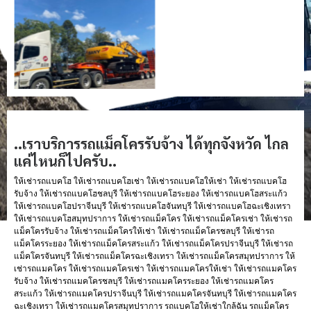
..เราบริการรถแม็คโครรับจ้าง ได้ทุกจังหวัด ไกล
แค่ไหนก็ไปครับ..
ให้เช่ารถแบคโฮ ให้เช่ารถแบคโฮเช่า ให้เช่ารถแบคโฮให้เช่า ให้เช่ารถแบคโฮ
รับจ้าง ให้เช่ารถแบคโฮชลบุรี ให้เช่ารถแบคโฮระยอง ให้เช่ารถแบคโฮสระแก้ว
ให้เช่ารถแบคโฮปราจีนบุรี ให้เช่ารถแบคโฮจันทบุรี ให้เช่ารถแบคโฮฉะเชิงเทรา
ให้เช่ารถแบคโฮสมุทปราการ ให้เช่ารถแม็คโคร ให้เช่ารถแม็คโครเช่า ให้เช่ารถ
แม็คโครรับจ้าง ให้เช่ารถแม็คโครให้เช่า ให้เช่ารถแม็คโครชลบุรี ให้เช่ารถ
แม็คโครระยอง ให้เช่ารถแม็คโครสระแก้ว ให้เช่ารถแม็คโครปราจีนบุรี ให้เช่ารถ
แม็คโครจันทบุรี ให้เช่ารถแม็คโครฉะเชิงเทรา ให้เช่ารถแม็คโครสมุทปราการ ให้
เช่ารถแมคโคร ให้เช่ารถแมคโครเช่า ให้เช่ารถแมคโครให้เช่า ให้เช่ารถแมคโคร
รับจ้าง ให้เช่ารถแมคโครชลบุรี ให้เช่ารถแมคโครระยอง ให้เช่ารถแมคโคร
สระแก้ว ให้เช่ารถแมคโครปราจีนบุรี ให้เช่ารถแมคโครจันทบุรี ให้เช่ารถแมคโคร
ฉะเชิงเทรา ให้เช่ารถแมคโครสมุทปราการ รถแบคโฮให้เช่าใกล้ฉัน รถแม็คโคร