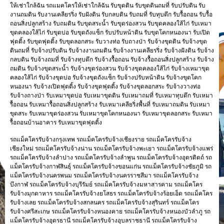
ให้เช่าใกล้ฉัน รถแมคโครให้เช่าใกล้ฉัน รับขุดดิน รับขุดดินถมที่ รับปรับดิน รับ
งานถมดิน รับงานเคลียรริ่ง รับฝังดิน รับกลบดิน รับถมที่ รับทุบตึก รับรื้อถอน รับรื้อ
ถอนสิ่งปลูกสร้าง รับถมดิน รับขุดสระน้ำ รับขุดร่องสวน รับขุดคลองใส้ไก่ รับเหมา
ขุดคลองใส้ไก่ รับขุดบ่อ รับขุดถังแซ็ก รับปรับหน้าดิน รับขุดโคกหนองนา รับเปิด
ฟุตติ้ง รับขุดฟุตติ้ง รับขุดลอกสระ รับวางท่อ รับถางป่า รับจ้างขุดดิน รับจ้างขุด
ดินถมที่ รับจ้างปรับดิน รับจ้างงานถมดิน รับจ้างงานเคลียรริ่ง รับจ้างฝังดิน รับจ้าง
กลบดิน รับจ้างถมที่ รับจ้างทุบตึก รับจ้างรื้อถอน รับจ้างรื้อถอนสิ่งปลูกสร้าง รับจ้าง
ถมดิน รับจ้างขุดสระน้ำ รับจ้างขุดร่องสวน รับจ้างขุดคลองใส้ไก่ รับจ้างเหมาขุด
คลองใส้ไก่ รับจ้างขุดบ่อ รับจ้างขุดถังแซ็ก รับจ้างปรับหน้าดิน รับจ้างขุดโคก
หนองนา รับจ้างเปิดฟุตติ้ง รับจ้างขุดฟุตติ้ง รับจ้างขุดลอกสระ รับจ้างวางท่อ
รับจ้างถางป่า รับเหมาขุดบ่อ รับเหมาขุดดิน รับเหมาถมที่ รับเหมาทุบตึก รับเหมา
รื้อถอน รับเหมารื้อถอนสิ่งปลูกสร้าง รับเหมาเคลียริ่งพื้นที่ รับเหมาถมดิน รับเหมา
ขุดสระ รับเหมาขุดร่องสวน รับเหมาขุดโคกหนองนา รับเหมาขุดลอกสระ รับเหมา
รื้อถอนบ้านอาคาร รับเหมาขุดฟุตติ้ง
รถแม็คโครรับจ้างกรุงเทพ รถแม็คโครรับจ้างเชียงราย รถแม็คโครรับจ้าง
เชียงใหม่ รถแม็คโครรับจ้างน่าน รถแม็คโครรับจ้างพะเยา รถแม็คโครรับจ้างแพร่
รถแม็คโครรับจ้างลำปาง รถแม็คโครรับจ้างลำพูน รถแม็คโครรับจ้างอุตรดิตถ์ รถ
แม็คโครรับจ้างกาฬสินธุ์ รถแม็คโครรับจ้างขอนแก่น รถแม็คโครรับจ้างชัยภูมิ รถ
แม็คโครรับจ้างนครพนม รถแม็คโครรับจ้างนครราชสีมา รถแม็คโครรับจ้าง
บึงกาฬ รถแม็คโครรับจ้างบุรีรัมย์ รถแม็คโครรับจ้างมหาสารคาม รถแม็คโคร
รับจ้างมุกดาหาร รถแม็คโครรับจ้างยโสธร รถแม็คโครรับจ้างร้อยเอ็ด รถแม็คโคร
รับจ้างเลย รถแม็คโครรับจ้างสกลนคร รถแม็คโครรับจ้างสุรินทร์ รถแม็คโคร
รับจ้างศรีสะเกษ รถแม็คโครรับจ้างหนองคาย รถแม็คโครรับจ้างหนองบัวลำภู รถ
แม็คโครรับจ้างอุดรธานี รถแม็คโครรับจ้างอุบลราชธานี รถแม็คโครรับจ้าง