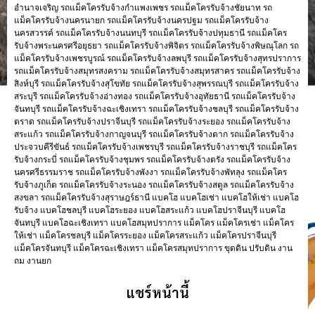
อำนาจเจริญ รถแม็คโครรับจ้างกำแพงเพชร รถแม็คโครรับจ้างชัยนาท รถ
แม็คโครรับจ้างนครนายก รถแม็คโครรับจ้างนครปฐม รถแม็คโครรับจ้าง
นครสวรรค์ รถแม็คโครรับจ้างนนทบุรี รถแม็คโครรับจ้างปทุมธานี รถแม็คโคร
รับจ้างพระนครศรีอยุธยา รถแม็คโครรับจ้างพิจิตร รถแม็คโครรับจ้างพิษณุโลก รถ
แม็คโครรับจ้างเพชรบูรณ์ รถแม็คโครรับจ้างลพบุรี รถแม็คโครรับจ้างสุทรปราการ
รถแม็คโครรับจ้างสมุทรสงคราม รถแม็คโครรับจ้างสมุทรสาคร รถแม็คโครรับจ้าง
สิงห์บุรี รถแม็คโครรับจ้างสุโขทัย รถแม็คโครรับจ้างสุพรรณบุรี รถแม็คโครรับจ้าง
สระบุรี รถแม็คโครรับจ้างอ่างทอง รถแม็คโครรับจ้างอุทัยธานี รถแม็คโครรับจ้าง
จันทบุรี รถแม็คโครรับจ้างฉะเชิงเทรา รถแม็คโครรับจ้างชลบุรี รถแม็คโครรับจ้าง
ตราด รถแม็คโครรับจ้างปราจีนบุรี รถแม็คโครรับจ้างระยอง รถแม็คโครรับจ้าง
สระแก้ว รถแม็คโครรับจ้างกาญจนบุรี รถแม็คโครรับจ้างตาก รถแม็คโครรับจ้าง
ประจวบคีรีขันธ์ รถแม็คโครรับจ้างเพชรบุรี รถแม็คโครรับจ้างราชบุรี รถแม็คโคร
รับจ้างกระบี่ รถแม็คโครรับจ้างชุมพร รถแม็คโครรับจ้างตรัง รถแม็คโครรับจ้าง
นครศรีธรรมราช รถแม็คโครรับจ้างพังงา รถแม็คโครรับจ้างพัทลุง รถแม็คโคร
รับจ้างภูเก็ต รถแม็คโครรับจ้างระนอง รถแม็คโครรับจ้างสตูล รถแม็คโครรับจ้าง
สงขลา รถแม็คโครรับจ้างสุราษฎร์ธานี แบคโฮ แบคโฮเช่า แบคโฮให้เช่า แบคโฮ
รับจ้าง แบคโฮชลบุรี แบคโฮระยอง แบคโฮสระแก้ว แบคโฮปราจีนบุรี แบคโฮ
จันทบุรี แบคโฮฉะเชิงเทรา แบคโฮสมุทปราการ แม็คโคร แม็คโครเช่า แม็คโคร
ให้เช่า แม็คโครชลบุรี แม็คโครระยอง แม็คโครสระแก้ว แม็คโครปราจีนบุรี
แม็คโครจันทบุรี แม็คโครฉะเชิงเทรา แม็คโครสมุทปราการ ขุดดิน ปรับดิน งาน
ถม งานยก
แชร์หน้านี้