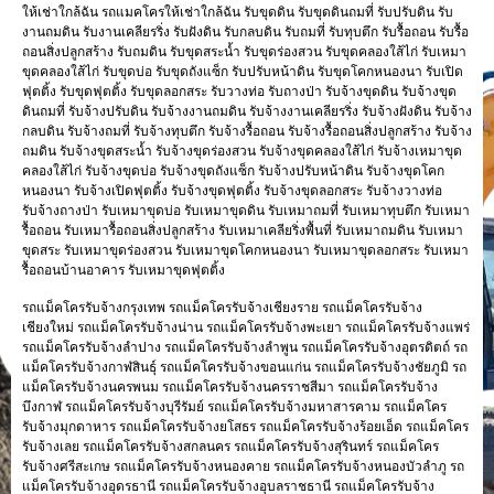
ให้เช่าใกล้ฉัน รถแมคโครให้เช่าใกล้ฉัน รับขุดดิน รับขุดดินถมที่ รับปรับดิน รับ
งานถมดิน รับงานเคลียรริ่ง รับฝังดิน รับกลบดิน รับถมที่ รับทุบตึก รับรื้อถอน รับรื้อ
ถอนสิ่งปลูกสร้าง รับถมดิน รับขุดสระน้ำ รับขุดร่องสวน รับขุดคลองใส้ไก่ รับเหมา
ขุดคลองใส้ไก่ รับขุดบ่อ รับขุดถังแซ็ก รับปรับหน้าดิน รับขุดโคกหนองนา รับเปิด
ฟุตติ้ง รับขุดฟุตติ้ง รับขุดลอกสระ รับวางท่อ รับถางป่า รับจ้างขุดดิน รับจ้างขุด
ดินถมที่ รับจ้างปรับดิน รับจ้างงานถมดิน รับจ้างงานเคลียรริ่ง รับจ้างฝังดิน รับจ้าง
กลบดิน รับจ้างถมที่ รับจ้างทุบตึก รับจ้างรื้อถอน รับจ้างรื้อถอนสิ่งปลูกสร้าง รับจ้าง
ถมดิน รับจ้างขุดสระน้ำ รับจ้างขุดร่องสวน รับจ้างขุดคลองใส้ไก่ รับจ้างเหมาขุด
คลองใส้ไก่ รับจ้างขุดบ่อ รับจ้างขุดถังแซ็ก รับจ้างปรับหน้าดิน รับจ้างขุดโคก
หนองนา รับจ้างเปิดฟุตติ้ง รับจ้างขุดฟุตติ้ง รับจ้างขุดลอกสระ รับจ้างวางท่อ
รับจ้างถางป่า รับเหมาขุดบ่อ รับเหมาขุดดิน รับเหมาถมที่ รับเหมาทุบตึก รับเหมา
รื้อถอน รับเหมารื้อถอนสิ่งปลูกสร้าง รับเหมาเคลียริ่งพื้นที่ รับเหมาถมดิน รับเหมา
ขุดสระ รับเหมาขุดร่องสวน รับเหมาขุดโคกหนองนา รับเหมาขุดลอกสระ รับเหมา
รื้อถอนบ้านอาคาร รับเหมาขุดฟุตติ้ง
รถแม็คโครรับจ้างกรุงเทพ รถแม็คโครรับจ้างเชียงราย รถแม็คโครรับจ้าง
เชียงใหม่ รถแม็คโครรับจ้างน่าน รถแม็คโครรับจ้างพะเยา รถแม็คโครรับจ้างแพร่
รถแม็คโครรับจ้างลำปาง รถแม็คโครรับจ้างลำพูน รถแม็คโครรับจ้างอุตรดิตถ์ รถ
แม็คโครรับจ้างกาฬสินธุ์ รถแม็คโครรับจ้างขอนแก่น รถแม็คโครรับจ้างชัยภูมิ รถ
แม็คโครรับจ้างนครพนม รถแม็คโครรับจ้างนครราชสีมา รถแม็คโครรับจ้าง
บึงกาฬ รถแม็คโครรับจ้างบุรีรัมย์ รถแม็คโครรับจ้างมหาสารคาม รถแม็คโคร
รับจ้างมุกดาหาร รถแม็คโครรับจ้างยโสธร รถแม็คโครรับจ้างร้อยเอ็ด รถแม็คโคร
รับจ้างเลย รถแม็คโครรับจ้างสกลนคร รถแม็คโครรับจ้างสุรินทร์ รถแม็คโคร
รับจ้างศรีสะเกษ รถแม็คโครรับจ้างหนองคาย รถแม็คโครรับจ้างหนองบัวลำภู รถ
แม็คโครรับจ้างอุดรธานี รถแม็คโครรับจ้างอุบลราชธานี รถแม็คโครรับจ้าง