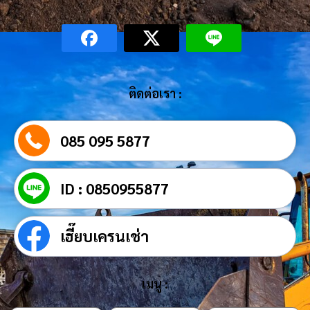
ติดต่อเรา :
085 095 5877
ID : 0850955877
เฮี๊ยบเครนเช่า
เมนู :