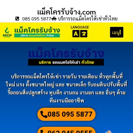
แม็คโครรับจ้าง.com
085 095 5877
บริการรถแม็คโครให้เช่าทั่วไทย
LANGUAGE
เมนู
บริการรถแม็คโครให้เช่า รายวัน รายเดือน ทั่วทุกพื้นที่
ใหม่ แรง ทั้งขนาดใหญ่ และ ขนาดเล็ก รับถมดินปรับพื้นที่
รื้อถอนสิ่งปลูกสร้าง ทุบตึก งานถม งานยก และ อื่นๆ ด้วย
ทีมงานมืออาชีพ
085 095 5877