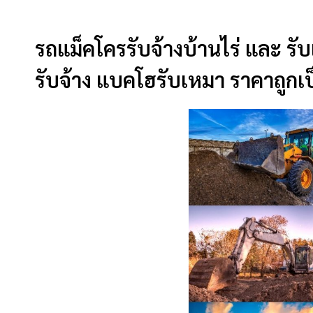
รถแม็คโครรับจ้างบ้านไร่ และ รั
รับจ้าง แบคโฮรับเหมา ราคาถูกเป