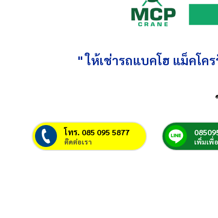
" ให้เช่ารถแบคโฮ แม็คโครร
โทร. 085 095 5877
08509
ติดต่อเรา
เพิ่มเพื