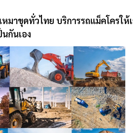
บเหมาขุดทั่วไทย บริการรถแม็คโครให้
็นกันเอง