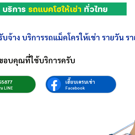
ับจ้าง บริการรถแม็คโครให้เช่า รายวัน รา
ขอบคุณที่ใช้บริการครับ
55877
เฮี๊ยบเครนเช่า
่อน LINE
Facebook