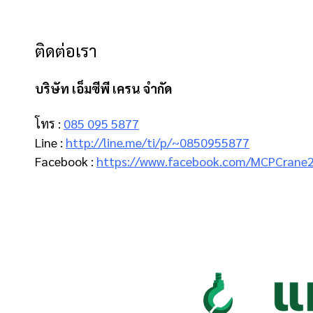
ติดต่อเรา
บริษัท เอ็มซีพี เครน จำกัด
โทร :
085 095 5877
Line :
http://line.me/ti/p/~0850955877
Facebook :
https://www.facebook.com/MCPCrane