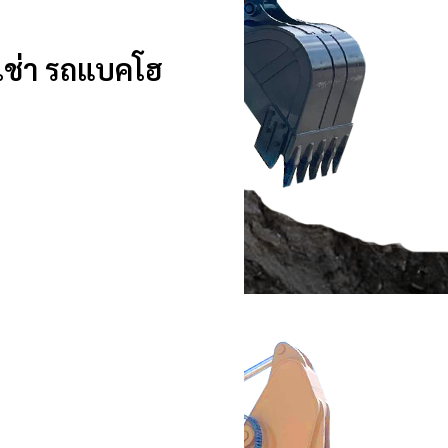
้เช่า รถแบคโฮ