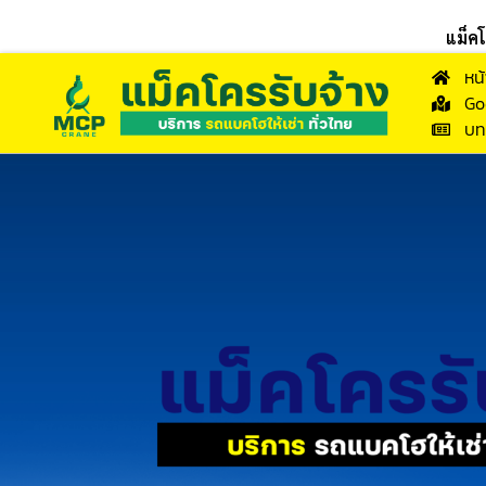
แม็ค
หน
Go
บท