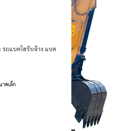
่า รถแบคโฮรับจ้าง แบค
ขนาดเล็ก