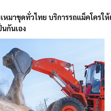
บเหมาขุดทั่วไทย บริการรถแม็คโครให
็นกันเอง