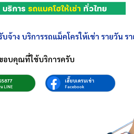
ับจ้าง บริการรถแม็คโครให้เช่า รายวัน รา
ขอบคุณที่ใช้บริการครับ
55877
เฮี๊ยบเครนเช่า
่อน LINE
Facebook