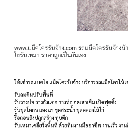
www.แม็คโครรับจ้าง.com รถแม็คโครรับจ้างบ้
โฮรับเหมา ราคาถูกเป็นกันเอง
ให้เช่ารถแบคโฮ แม็คโครรับจ้าง บริการรถแม็คโครให้เช่า
รับถมดินปรับพื้นที่
รับวางบ่อ วางถังแซก วางท่อ กดเสาเข็ม เปิดฟุตติ้ง
รับขุดโคกหนองนา ขุดสระน้ำ ขุดคลองใส้ไก่
รื้อถอนสิ่งปลูกสร้าง ทุบตึก
รับเหมาเคลียริ่งพื้นที่ ด้วยทีมงานมืออาชีพ งานเร็ว งา