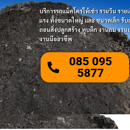
บริการรถแม็คโครให้เช่า รายวัน รายเดือ
แรง ทั้งขนาดใหญ่ และ ขนาดเล็ก รับถมด
ถอนสิ่งปลูกสร้าง ทุบตึก งานถม งานย
งานมืออาชีพ
085 095
5877