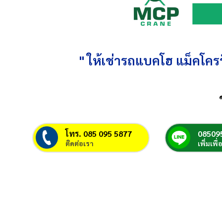
" ให้เช่ารถแบคโฮ แม็คโครร
โทร. 085 095 5877
08509
ติดต่อเรา
เพิ่มเพื