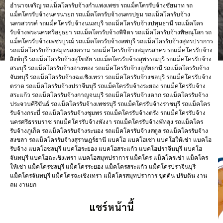
อำนาจเจริญ รถแม็คโครรับจ้างกำแพงเพชร รถแม็คโครรับจ้างชัยนาท รถ
แม็คโครรับจ้างนครนายก รถแม็คโครรับจ้างนครปฐม รถแม็คโครรับจ้าง
นครสวรรค์ รถแม็คโครรับจ้างนนทบุรี รถแม็คโครรับจ้างปทุมธานี รถแม็คโคร
รับจ้างพระนครศรีอยุธยา รถแม็คโครรับจ้างพิจิตร รถแม็คโครรับจ้างพิษณุโลก รถ
แม็คโครรับจ้างเพชรบูรณ์ รถแม็คโครรับจ้างลพบุรี รถแม็คโครรับจ้างสุทรปราการ
รถแม็คโครรับจ้างสมุทรสงคราม รถแม็คโครรับจ้างสมุทรสาคร รถแม็คโครรับจ้าง
สิงห์บุรี รถแม็คโครรับจ้างสุโขทัย รถแม็คโครรับจ้างสุพรรณบุรี รถแม็คโครรับจ้าง
สระบุรี รถแม็คโครรับจ้างอ่างทอง รถแม็คโครรับจ้างอุทัยธานี รถแม็คโครรับจ้าง
จันทบุรี รถแม็คโครรับจ้างฉะเชิงเทรา รถแม็คโครรับจ้างชลบุรี รถแม็คโครรับจ้าง
ตราด รถแม็คโครรับจ้างปราจีนบุรี รถแม็คโครรับจ้างระยอง รถแม็คโครรับจ้าง
สระแก้ว รถแม็คโครรับจ้างกาญจนบุรี รถแม็คโครรับจ้างตาก รถแม็คโครรับจ้าง
ประจวบคีรีขันธ์ รถแม็คโครรับจ้างเพชรบุรี รถแม็คโครรับจ้างราชบุรี รถแม็คโคร
รับจ้างกระบี่ รถแม็คโครรับจ้างชุมพร รถแม็คโครรับจ้างตรัง รถแม็คโครรับจ้าง
นครศรีธรรมราช รถแม็คโครรับจ้างพังงา รถแม็คโครรับจ้างพัทลุง รถแม็คโคร
รับจ้างภูเก็ต รถแม็คโครรับจ้างระนอง รถแม็คโครรับจ้างสตูล รถแม็คโครรับจ้าง
สงขลา รถแม็คโครรับจ้างสุราษฎร์ธานี แบคโฮ แบคโฮเช่า แบคโฮให้เช่า แบคโฮ
รับจ้าง แบคโฮชลบุรี แบคโฮระยอง แบคโฮสระแก้ว แบคโฮปราจีนบุรี แบคโฮ
จันทบุรี แบคโฮฉะเชิงเทรา แบคโฮสมุทปราการ แม็คโคร แม็คโครเช่า แม็คโคร
ให้เช่า แม็คโครชลบุรี แม็คโครระยอง แม็คโครสระแก้ว แม็คโครปราจีนบุรี
แม็คโครจันทบุรี แม็คโครฉะเชิงเทรา แม็คโครสมุทปราการ ขุดดิน ปรับดิน งาน
ถม งานยก
แชร์หน้านี้