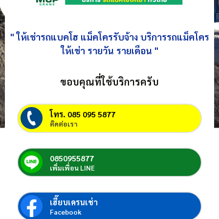
" ให้เช่ารถแบคโฮ แม็คโครรับจ้าง บริการรถแม็คโคร
ให้เช่า รายวัน รายเดือน "
ขอบคุณที่ใช้บริการครับ
โทร. 085 095 5877
ติดต่อเรา
0850955877
เพิ่มเพื่อน LINE
เฮี๊ยบเครนเช่า
Facebook