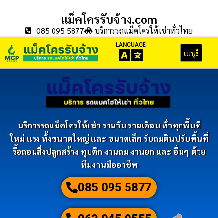
แม็คโครรับจ้าง.com
085 095 5877
บริการรถแม็คโครให้เช่าทั่วไทย
LANGUAGE
เมนู
บริการรถแม็คโครให้เช่า รายวัน รายเดือน ทั่วทุกพื้นที่
ใหม่ แรง ทั้งขนาดใหญ่ และ ขนาดเล็ก รับถมดินปรับพื้นที่
รื้อถอนสิ่งปลูกสร้าง ทุบตึก งานถม งานยก และ อื่นๆ ด้วย
ทีมงานมืออาชีพ
085 095 5877