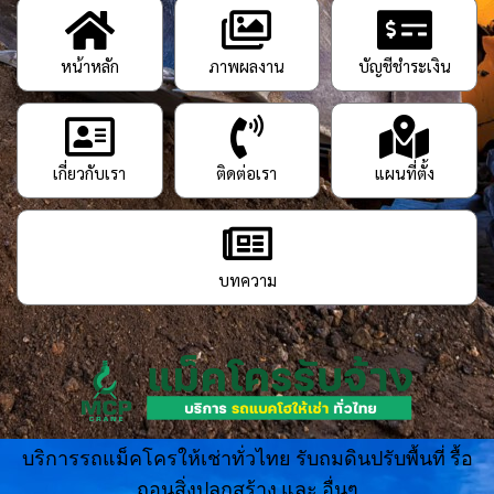
หน้าหลัก
ภาพผลงาน
บัญชีชำระเงิน
เกี่ยวกับเรา
ติดต่อเรา
แผนที่ตั้ง
บทความ
บริการรถแม็คโครให้เช่าทั่วไทย รับถมดินปรับพื้นที่ รื้อ
ถอนสิ่งปลูกสร้าง และ อื่นๆ