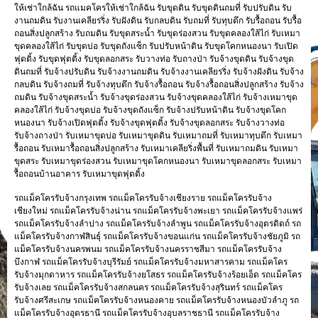
ให้เช่าใกล้ฉัน รถแมคโครให้เช่าใกล้ฉัน รับขุดดิน รับขุดดินถมที่ รับปรับดิน รับ
งานถมดิน รับงานเคลียรริ่ง รับฝังดิน รับกลบดิน รับถมที่ รับทุบตึก รับรื้อถอน รับรื้อ
ถอนสิ่งปลูกสร้าง รับถมดิน รับขุดสระน้ำ รับขุดร่องสวน รับขุดคลองใส้ไก่ รับเหมา
ขุดคลองใส้ไก่ รับขุดบ่อ รับขุดถังแซ็ก รับปรับหน้าดิน รับขุดโคกหนองนา รับเปิด
ฟุตติ้ง รับขุดฟุตติ้ง รับขุดลอกสระ รับวางท่อ รับถางป่า รับจ้างขุดดิน รับจ้างขุด
ดินถมที่ รับจ้างปรับดิน รับจ้างงานถมดิน รับจ้างงานเคลียรริ่ง รับจ้างฝังดิน รับจ้าง
กลบดิน รับจ้างถมที่ รับจ้างทุบตึก รับจ้างรื้อถอน รับจ้างรื้อถอนสิ่งปลูกสร้าง รับจ้าง
ถมดิน รับจ้างขุดสระน้ำ รับจ้างขุดร่องสวน รับจ้างขุดคลองใส้ไก่ รับจ้างเหมาขุด
คลองใส้ไก่ รับจ้างขุดบ่อ รับจ้างขุดถังแซ็ก รับจ้างปรับหน้าดิน รับจ้างขุดโคก
หนองนา รับจ้างเปิดฟุตติ้ง รับจ้างขุดฟุตติ้ง รับจ้างขุดลอกสระ รับจ้างวางท่อ
รับจ้างถางป่า รับเหมาขุดบ่อ รับเหมาขุดดิน รับเหมาถมที่ รับเหมาทุบตึก รับเหมา
รื้อถอน รับเหมารื้อถอนสิ่งปลูกสร้าง รับเหมาเคลียริ่งพื้นที่ รับเหมาถมดิน รับเหมา
ขุดสระ รับเหมาขุดร่องสวน รับเหมาขุดโคกหนองนา รับเหมาขุดลอกสระ รับเหมา
รื้อถอนบ้านอาคาร รับเหมาขุดฟุตติ้ง
รถแม็คโครรับจ้างกรุงเทพ รถแม็คโครรับจ้างเชียงราย รถแม็คโครรับจ้าง
เชียงใหม่ รถแม็คโครรับจ้างน่าน รถแม็คโครรับจ้างพะเยา รถแม็คโครรับจ้างแพร่
รถแม็คโครรับจ้างลำปาง รถแม็คโครรับจ้างลำพูน รถแม็คโครรับจ้างอุตรดิตถ์ รถ
แม็คโครรับจ้างกาฬสินธุ์ รถแม็คโครรับจ้างขอนแก่น รถแม็คโครรับจ้างชัยภูมิ รถ
แม็คโครรับจ้างนครพนม รถแม็คโครรับจ้างนครราชสีมา รถแม็คโครรับจ้าง
บึงกาฬ รถแม็คโครรับจ้างบุรีรัมย์ รถแม็คโครรับจ้างมหาสารคาม รถแม็คโคร
รับจ้างมุกดาหาร รถแม็คโครรับจ้างยโสธร รถแม็คโครรับจ้างร้อยเอ็ด รถแม็คโคร
รับจ้างเลย รถแม็คโครรับจ้างสกลนคร รถแม็คโครรับจ้างสุรินทร์ รถแม็คโคร
รับจ้างศรีสะเกษ รถแม็คโครรับจ้างหนองคาย รถแม็คโครรับจ้างหนองบัวลำภู รถ
แม็คโครรับจ้างอุดรธานี รถแม็คโครรับจ้างอุบลราชธานี รถแม็คโครรับจ้าง