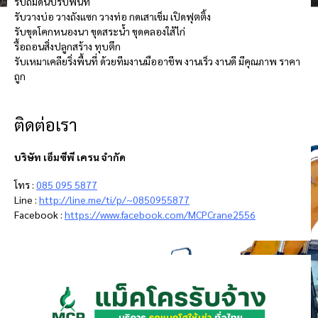
รับถมดินปรับพื้นที่
รับวางบ่อ วางถังแซก วางท่อ กดเสาเข็ม เปิดฟุตติ้ง
รับขุดโคกหนองนา ขุดสระน้ำ ขุดคลองใส้ไก่
รื้อถอนสิ่งปลูกสร้าง ทุบตึก
รับเหมาเคลียริ่งพื้นที่ ด้วยทีมงานมืออาชีพ งานเร็ว งานดี มีคุณภาพ ราคา
ถูก
ติดต่อเรา
บริษัท เอ็มซีพี เครน จำกัด
โทร :
085 095 5877
Line :
http://line.me/ti/p/~0850955877
Facebook :
https://www.facebook.com/MCPCrane2556