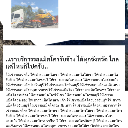
..เราบริการรถแม็คโครรับจ้าง ได้ทุกจังหวัด ไกล
แค่ไหนก็ไปครับ..
ให้เช่ารถแบคโฮ ให้เช่ารถแบคโฮเช่า ให้เช่ารถแบคโฮให้เช่า ให้เช่ารถแบคโฮ
รับจ้าง ให้เช่ารถแบคโฮชลบุรี ให้เช่ารถแบคโฮระยอง ให้เช่ารถแบคโฮสระแก้ว
ให้เช่ารถแบคโฮปราจีนบุรี ให้เช่ารถแบคโฮจันทบุรี ให้เช่ารถแบคโฮฉะเชิงเทรา
ให้เช่ารถแบคโฮสมุทปราการ ให้เช่ารถแม็คโคร ให้เช่ารถแม็คโครเช่า ให้เช่ารถ
แม็คโครรับจ้าง ให้เช่ารถแม็คโครให้เช่า ให้เช่ารถแม็คโครชลบุรี ให้เช่ารถ
แม็คโครระยอง ให้เช่ารถแม็คโครสระแก้ว ให้เช่ารถแม็คโครปราจีนบุรี ให้เช่ารถ
แม็คโครจันทบุรี ให้เช่ารถแม็คโครฉะเชิงเทรา ให้เช่ารถแม็คโครสมุทปราการ ให้
เช่ารถแมคโคร ให้เช่ารถแมคโครเช่า ให้เช่ารถแมคโครให้เช่า ให้เช่ารถแมคโคร
รับจ้าง ให้เช่ารถแมคโครชลบุรี ให้เช่ารถแมคโครระยอง ให้เช่ารถแมคโคร
สระแก้ว ให้เช่ารถแมคโครปราจีนบุรี ให้เช่ารถแมคโครจันทบุรี ให้เช่ารถแมคโคร
ฉะเชิงเทรา ให้เช่ารถแมคโครสมุทปราการ รถแบคโฮให้เช่าใกล้ฉัน รถแม็คโคร