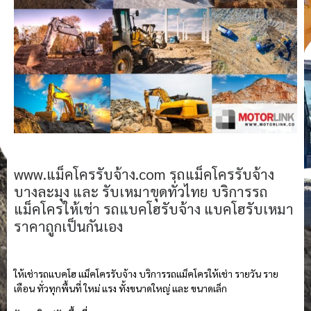
www.แม็คโครรับจ้าง.com รถแม็คโครรับจ้าง
บางละมุง และ รับเหมาขุดทั่วไทย บริการรถ
แม็คโครให้เช่า รถแบคโฮรับจ้าง แบคโฮรับเหมา
ราคาถูกเป็นกันเอง
ให้เช่ารถแบคโฮ แม็คโครรับจ้าง บริการรถแม็คโครให้เช่า รายวัน ราย
เดือน ทั่วทุกพื้นที่ ใหม่ แรง ทั้งขนาดใหญ่ และ ขนาดเล็ก