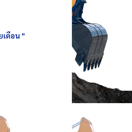
ยเดือน "