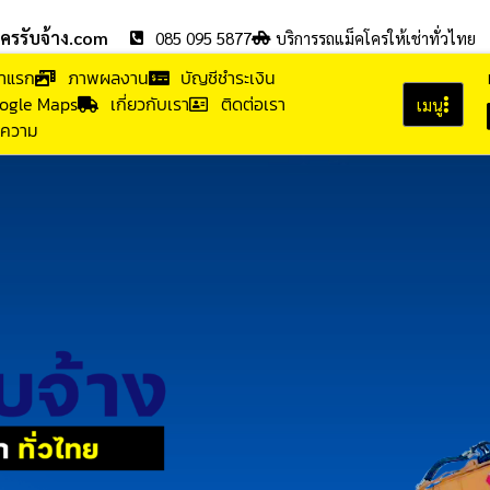
โครรับจ้าง.com
085 095 5877
บริการรถแม็คโครให้เช่าทั่วไทย
้าแรก
ภาพผลงาน
บัญชีชำระเงิน
ogle Maps
เกี่ยวกับเรา
ติดต่อเรา
เมนู
ความ