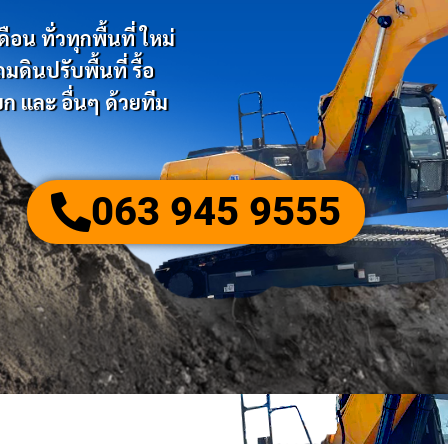
น ทั่วทุกพื้นที่ ใหม่
ินปรับพื้นที่ รื้อ
ก และ อื่นๆ ด้วยทีม
063 945 9555