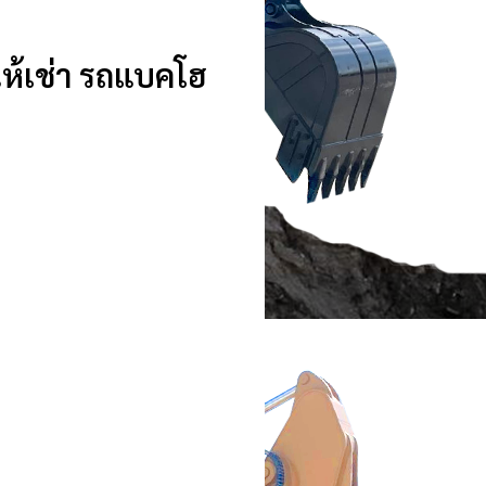
ให้เช่า รถแบคโฮ