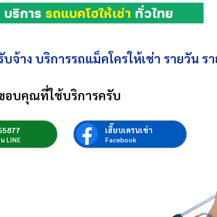
ับจ้าง บริการรถแม็คโครให้เช่า รายวัน รา
ขอบคุณที่ใช้บริการครับ
55877
เฮี๊ยบเครนเช่า
่อน LINE
Facebook