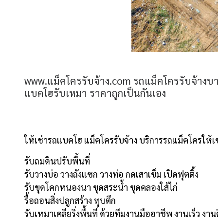
www.แม็คโครรับจ้าง.com รถแม็คโครรับจ้างบาง
แบคโฮรับเหมา ราคาถูกเป็นกันเอง
ให้เช่ารถแบคโฮ แม็คโครรับจ้าง บริการรถแม็คโครให้เช่า
รับถมดินปรับพื้นที่
รับวางบ่อ วางถังแซก วางท่อ กดเสาเข็ม เปิดฟุตติ้ง
รับขุดโคกหนองนา ขุดสระน้ำ ขุดคลองใส้ไก่
รื้อถอนสิ่งปลูกสร้าง ทุบตึก
รับเหมาเคลียริ่งพื้นที่ ด้วยทีมงานมืออาชีพ งานเร็ว งา