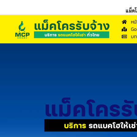
แม็ค
หน
Go
บท