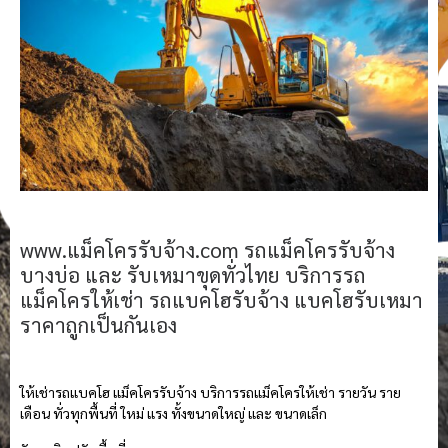
www.แม็คโครรับจ้าง.com รถแม็คโครรับจ้าง
บางบ่อ และ รับเหมาขุดทั่วไทย บริการรถ
แม็คโครให้เช่า รถแบคโฮรับจ้าง แบคโฮรับเหมา
ราคาถูกเป็นกันเอง
ให้เช่ารถแบคโฮ แม็คโครรับจ้าง บริการรถแม็คโครให้เช่า รายวัน ราย
เดือน ทั่วทุกพื้นที่ ใหม่ แรง ทั้งขนาดใหญ่ และ ขนาดเล็ก