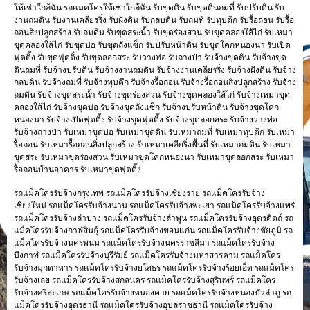
ให้เช่าใกล้ฉัน รถแมคโครให้เช่าใกล้ฉัน รับขุดดิน รับขุดดินถมที่ รับปรับดิน รับ
งานถมดิน รับงานเคลียรริ่ง รับฝังดิน รับกลบดิน รับถมที่ รับทุบตึก รับรื้อถอน รับรื้อ
ถอนสิ่งปลูกสร้าง รับถมดิน รับขุดสระน้ำ รับขุดร่องสวน รับขุดคลองใส้ไก่ รับเหมา
ขุดคลองใส้ไก่ รับขุดบ่อ รับขุดถังแซ็ก รับปรับหน้าดิน รับขุดโคกหนองนา รับเปิด
ฟุตติ้ง รับขุดฟุตติ้ง รับขุดลอกสระ รับวางท่อ รับถางป่า รับจ้างขุดดิน รับจ้างขุด
ดินถมที่ รับจ้างปรับดิน รับจ้างงานถมดิน รับจ้างงานเคลียรริ่ง รับจ้างฝังดิน รับจ้าง
กลบดิน รับจ้างถมที่ รับจ้างทุบตึก รับจ้างรื้อถอน รับจ้างรื้อถอนสิ่งปลูกสร้าง รับจ้าง
ถมดิน รับจ้างขุดสระน้ำ รับจ้างขุดร่องสวน รับจ้างขุดคลองใส้ไก่ รับจ้างเหมาขุด
คลองใส้ไก่ รับจ้างขุดบ่อ รับจ้างขุดถังแซ็ก รับจ้างปรับหน้าดิน รับจ้างขุดโคก
หนองนา รับจ้างเปิดฟุตติ้ง รับจ้างขุดฟุตติ้ง รับจ้างขุดลอกสระ รับจ้างวางท่อ
รับจ้างถางป่า รับเหมาขุดบ่อ รับเหมาขุดดิน รับเหมาถมที่ รับเหมาทุบตึก รับเหมา
รื้อถอน รับเหมารื้อถอนสิ่งปลูกสร้าง รับเหมาเคลียริ่งพื้นที่ รับเหมาถมดิน รับเหมา
ขุดสระ รับเหมาขุดร่องสวน รับเหมาขุดโคกหนองนา รับเหมาขุดลอกสระ รับเหมา
รื้อถอนบ้านอาคาร รับเหมาขุดฟุตติ้ง
รถแม็คโครรับจ้างกรุงเทพ รถแม็คโครรับจ้างเชียงราย รถแม็คโครรับจ้าง
เชียงใหม่ รถแม็คโครรับจ้างน่าน รถแม็คโครรับจ้างพะเยา รถแม็คโครรับจ้างแพร่
รถแม็คโครรับจ้างลำปาง รถแม็คโครรับจ้างลำพูน รถแม็คโครรับจ้างอุตรดิตถ์ รถ
แม็คโครรับจ้างกาฬสินธุ์ รถแม็คโครรับจ้างขอนแก่น รถแม็คโครรับจ้างชัยภูมิ รถ
แม็คโครรับจ้างนครพนม รถแม็คโครรับจ้างนครราชสีมา รถแม็คโครรับจ้าง
บึงกาฬ รถแม็คโครรับจ้างบุรีรัมย์ รถแม็คโครรับจ้างมหาสารคาม รถแม็คโคร
รับจ้างมุกดาหาร รถแม็คโครรับจ้างยโสธร รถแม็คโครรับจ้างร้อยเอ็ด รถแม็คโคร
รับจ้างเลย รถแม็คโครรับจ้างสกลนคร รถแม็คโครรับจ้างสุรินทร์ รถแม็คโคร
รับจ้างศรีสะเกษ รถแม็คโครรับจ้างหนองคาย รถแม็คโครรับจ้างหนองบัวลำภู รถ
แม็คโครรับจ้างอุดรธานี รถแม็คโครรับจ้างอุบลราชธานี รถแม็คโครรับจ้าง