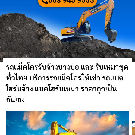
063 945 9555
รถแม็คโครรับจ้างบางบ่อ และ รับเหมาขุด
ทั่วไทย บริการรถแม็คโครให้เช่า รถแบค
โฮรับจ้าง แบคโฮรับเหมา ราคาถูกเป็น
กันเอง