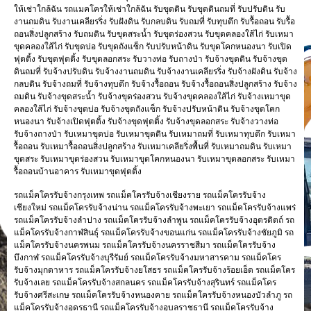
ให้เช่าใกล้ฉัน รถแมคโครให้เช่าใกล้ฉัน รับขุดดิน รับขุดดินถมที่ รับปรับดิน รับ
งานถมดิน รับงานเคลียรริ่ง รับฝังดิน รับกลบดิน รับถมที่ รับทุบตึก รับรื้อถอน รับรื้อ
ถอนสิ่งปลูกสร้าง รับถมดิน รับขุดสระน้ำ รับขุดร่องสวน รับขุดคลองใส้ไก่ รับเหมา
ขุดคลองใส้ไก่ รับขุดบ่อ รับขุดถังแซ็ก รับปรับหน้าดิน รับขุดโคกหนองนา รับเปิด
ฟุตติ้ง รับขุดฟุตติ้ง รับขุดลอกสระ รับวางท่อ รับถางป่า รับจ้างขุดดิน รับจ้างขุด
ดินถมที่ รับจ้างปรับดิน รับจ้างงานถมดิน รับจ้างงานเคลียรริ่ง รับจ้างฝังดิน รับจ้าง
กลบดิน รับจ้างถมที่ รับจ้างทุบตึก รับจ้างรื้อถอน รับจ้างรื้อถอนสิ่งปลูกสร้าง รับจ้าง
ถมดิน รับจ้างขุดสระน้ำ รับจ้างขุดร่องสวน รับจ้างขุดคลองใส้ไก่ รับจ้างเหมาขุด
คลองใส้ไก่ รับจ้างขุดบ่อ รับจ้างขุดถังแซ็ก รับจ้างปรับหน้าดิน รับจ้างขุดโคก
หนองนา รับจ้างเปิดฟุตติ้ง รับจ้างขุดฟุตติ้ง รับจ้างขุดลอกสระ รับจ้างวางท่อ
รับจ้างถางป่า รับเหมาขุดบ่อ รับเหมาขุดดิน รับเหมาถมที่ รับเหมาทุบตึก รับเหมา
รื้อถอน รับเหมารื้อถอนสิ่งปลูกสร้าง รับเหมาเคลียริ่งพื้นที่ รับเหมาถมดิน รับเหมา
ขุดสระ รับเหมาขุดร่องสวน รับเหมาขุดโคกหนองนา รับเหมาขุดลอกสระ รับเหมา
รื้อถอนบ้านอาคาร รับเหมาขุดฟุตติ้ง
รถแม็คโครรับจ้างกรุงเทพ รถแม็คโครรับจ้างเชียงราย รถแม็คโครรับจ้าง
เชียงใหม่ รถแม็คโครรับจ้างน่าน รถแม็คโครรับจ้างพะเยา รถแม็คโครรับจ้างแพร่
รถแม็คโครรับจ้างลำปาง รถแม็คโครรับจ้างลำพูน รถแม็คโครรับจ้างอุตรดิตถ์ รถ
แม็คโครรับจ้างกาฬสินธุ์ รถแม็คโครรับจ้างขอนแก่น รถแม็คโครรับจ้างชัยภูมิ รถ
แม็คโครรับจ้างนครพนม รถแม็คโครรับจ้างนครราชสีมา รถแม็คโครรับจ้าง
บึงกาฬ รถแม็คโครรับจ้างบุรีรัมย์ รถแม็คโครรับจ้างมหาสารคาม รถแม็คโคร
รับจ้างมุกดาหาร รถแม็คโครรับจ้างยโสธร รถแม็คโครรับจ้างร้อยเอ็ด รถแม็คโคร
รับจ้างเลย รถแม็คโครรับจ้างสกลนคร รถแม็คโครรับจ้างสุรินทร์ รถแม็คโคร
รับจ้างศรีสะเกษ รถแม็คโครรับจ้างหนองคาย รถแม็คโครรับจ้างหนองบัวลำภู รถ
แม็คโครรับจ้างอุดรธานี รถแม็คโครรับจ้างอุบลราชธานี รถแม็คโครรับจ้าง