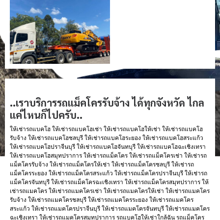
..เราบริการรถแม็คโครรับจ้าง ได้ทุกจังหวัด ไกล
แค่ไหนก็ไปครับ..
ให้เช่ารถแบคโฮ ให้เช่ารถแบคโฮเช่า ให้เช่ารถแบคโฮให้เช่า ให้เช่ารถแบคโฮ
รับจ้าง ให้เช่ารถแบคโฮชลบุรี ให้เช่ารถแบคโฮระยอง ให้เช่ารถแบคโฮสระแก้ว
ให้เช่ารถแบคโฮปราจีนบุรี ให้เช่ารถแบคโฮจันทบุรี ให้เช่ารถแบคโฮฉะเชิงเทรา
ให้เช่ารถแบคโฮสมุทปราการ ให้เช่ารถแม็คโคร ให้เช่ารถแม็คโครเช่า ให้เช่ารถ
แม็คโครรับจ้าง ให้เช่ารถแม็คโครให้เช่า ให้เช่ารถแม็คโครชลบุรี ให้เช่ารถ
แม็คโครระยอง ให้เช่ารถแม็คโครสระแก้ว ให้เช่ารถแม็คโครปราจีนบุรี ให้เช่ารถ
แม็คโครจันทบุรี ให้เช่ารถแม็คโครฉะเชิงเทรา ให้เช่ารถแม็คโครสมุทปราการ ให้
เช่ารถแมคโคร ให้เช่ารถแมคโครเช่า ให้เช่ารถแมคโครให้เช่า ให้เช่ารถแมคโคร
รับจ้าง ให้เช่ารถแมคโครชลบุรี ให้เช่ารถแมคโครระยอง ให้เช่ารถแมคโคร
สระแก้ว ให้เช่ารถแมคโครปราจีนบุรี ให้เช่ารถแมคโครจันทบุรี ให้เช่ารถแมคโคร
ฉะเชิงเทรา ให้เช่ารถแมคโครสมุทปราการ รถแบคโฮให้เช่าใกล้ฉัน รถแม็คโคร