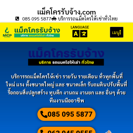
แม็คโครรับจ้าง.com
085 095 5877
บริการรถแม็คโครให้เช่าทั่วไทย
LANGUAGE
เมนู
บริการรถแม็คโครให้เช่า รายวัน รายเดือน ทั่วทุกพื้นที่
ใหม่ แรง ทั้งขนาดใหญ่ และ ขนาดเล็ก รับถมดินปรับพื้นที่
รื้อถอนสิ่งปลูกสร้าง ทุบตึก งานถม งานยก และ อื่นๆ ด้วย
ทีมงานมืออาชีพ
085 095 5877