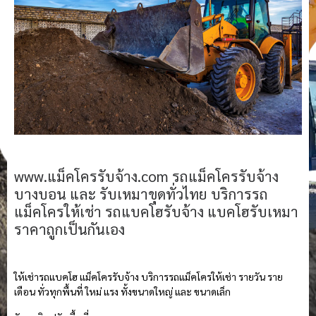
www.แม็คโครรับจ้าง.com รถแม็คโครรับจ้าง
บางบอน และ รับเหมาขุดทั่วไทย บริการรถ
แม็คโครให้เช่า รถแบคโฮรับจ้าง แบคโฮรับเหมา
ราคาถูกเป็นกันเอง
ให้เช่ารถแบคโฮ แม็คโครรับจ้าง บริการรถแม็คโครให้เช่า รายวัน ราย
เดือน ทั่วทุกพื้นที่ ใหม่ แรง ทั้งขนาดใหญ่ และ ขนาดเล็ก