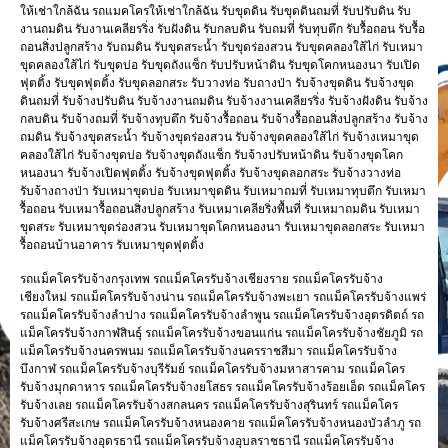
ให้เช่าใกล้ฉัน รถแมคโครให้เช่าใกล้ฉัน รับขุดดิน รับขุดดินถมที่ รับปรับดิน รับ
งานถมดิน รับงานเคลียรริ่ง รับฝังดิน รับกลบดิน รับถมที่ รับทุบตึก รับรื้อถอน รับรื้อ
ถอนสิ่งปลูกสร้าง รับถมดิน รับขุดสระน้ำ รับขุดร่องสวน รับขุดคลองใส้ไก่ รับเหมา
ขุดคลองใส้ไก่ รับขุดบ่อ รับขุดถังแซ็ก รับปรับหน้าดิน รับขุดโคกหนองนา รับเปิด
ฟุตติ้ง รับขุดฟุตติ้ง รับขุดลอกสระ รับวางท่อ รับถางป่า รับจ้างขุดดิน รับจ้างขุด
ดินถมที่ รับจ้างปรับดิน รับจ้างงานถมดิน รับจ้างงานเคลียรริ่ง รับจ้างฝังดิน รับจ้าง
กลบดิน รับจ้างถมที่ รับจ้างทุบตึก รับจ้างรื้อถอน รับจ้างรื้อถอนสิ่งปลูกสร้าง รับจ้าง
ถมดิน รับจ้างขุดสระน้ำ รับจ้างขุดร่องสวน รับจ้างขุดคลองใส้ไก่ รับจ้างเหมาขุด
คลองใส้ไก่ รับจ้างขุดบ่อ รับจ้างขุดถังแซ็ก รับจ้างปรับหน้าดิน รับจ้างขุดโคก
หนองนา รับจ้างเปิดฟุตติ้ง รับจ้างขุดฟุตติ้ง รับจ้างขุดลอกสระ รับจ้างวางท่อ
รับจ้างถางป่า รับเหมาขุดบ่อ รับเหมาขุดดิน รับเหมาถมที่ รับเหมาทุบตึก รับเหมา
รื้อถอน รับเหมารื้อถอนสิ่งปลูกสร้าง รับเหมาเคลียริ่งพื้นที่ รับเหมาถมดิน รับเหมา
ขุดสระ รับเหมาขุดร่องสวน รับเหมาขุดโคกหนองนา รับเหมาขุดลอกสระ รับเหมา
รื้อถอนบ้านอาคาร รับเหมาขุดฟุตติ้ง
รถแม็คโครรับจ้างกรุงเทพ รถแม็คโครรับจ้างเชียงราย รถแม็คโครรับจ้าง
เชียงใหม่ รถแม็คโครรับจ้างน่าน รถแม็คโครรับจ้างพะเยา รถแม็คโครรับจ้างแพร่
รถแม็คโครรับจ้างลำปาง รถแม็คโครรับจ้างลำพูน รถแม็คโครรับจ้างอุตรดิตถ์ รถ
แม็คโครรับจ้างกาฬสินธุ์ รถแม็คโครรับจ้างขอนแก่น รถแม็คโครรับจ้างชัยภูมิ รถ
แม็คโครรับจ้างนครพนม รถแม็คโครรับจ้างนครราชสีมา รถแม็คโครรับจ้าง
บึงกาฬ รถแม็คโครรับจ้างบุรีรัมย์ รถแม็คโครรับจ้างมหาสารคาม รถแม็คโคร
รับจ้างมุกดาหาร รถแม็คโครรับจ้างยโสธร รถแม็คโครรับจ้างร้อยเอ็ด รถแม็คโคร
รับจ้างเลย รถแม็คโครรับจ้างสกลนคร รถแม็คโครรับจ้างสุรินทร์ รถแม็คโคร
รับจ้างศรีสะเกษ รถแม็คโครรับจ้างหนองคาย รถแม็คโครรับจ้างหนองบัวลำภู รถ
แม็คโครรับจ้างอุดรธานี รถแม็คโครรับจ้างอุบลราชธานี รถแม็คโครรับจ้าง