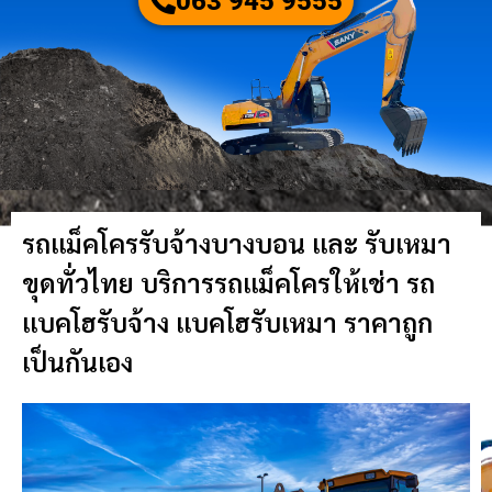
063 945 9555
รถแม็คโครรับจ้างบางบอน และ รับเหมา
ขุดทั่วไทย บริการรถแม็คโครให้เช่า รถ
แบคโฮรับจ้าง แบคโฮรับเหมา ราคาถูก
เป็นกันเอง