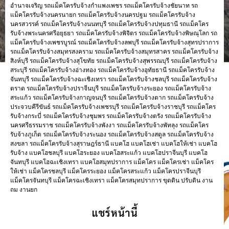
อำนาจเจริญ รถแม็คโครรับจ้างกำแพงเพชร รถแม็คโครรับจ้างชัยนาท รถ
แม็คโครรับจ้างนครนายก รถแม็คโครรับจ้างนครปฐม รถแม็คโครรับจ้าง
นครสวรรค์ รถแม็คโครรับจ้างนนทบุรี รถแม็คโครรับจ้างปทุมธานี รถแม็คโคร
รับจ้างพระนครศรีอยุธยา รถแม็คโครรับจ้างพิจิตร รถแม็คโครรับจ้างพิษณุโลก รถ
แม็คโครรับจ้างเพชรบูรณ์ รถแม็คโครรับจ้างลพบุรี รถแม็คโครรับจ้างสุทรปราการ
รถแม็คโครรับจ้างสมุทรสงคราม รถแม็คโครรับจ้างสมุทรสาคร รถแม็คโครรับจ้าง
สิงห์บุรี รถแม็คโครรับจ้างสุโขทัย รถแม็คโครรับจ้างสุพรรณบุรี รถแม็คโครรับจ้าง
สระบุรี รถแม็คโครรับจ้างอ่างทอง รถแม็คโครรับจ้างอุทัยธานี รถแม็คโครรับจ้าง
จันทบุรี รถแม็คโครรับจ้างฉะเชิงเทรา รถแม็คโครรับจ้างชลบุรี รถแม็คโครรับจ้าง
ตราด รถแม็คโครรับจ้างปราจีนบุรี รถแม็คโครรับจ้างระยอง รถแม็คโครรับจ้าง
สระแก้ว รถแม็คโครรับจ้างกาญจนบุรี รถแม็คโครรับจ้างตาก รถแม็คโครรับจ้าง
ประจวบคีรีขันธ์ รถแม็คโครรับจ้างเพชรบุรี รถแม็คโครรับจ้างราชบุรี รถแม็คโคร
รับจ้างกระบี่ รถแม็คโครรับจ้างชุมพร รถแม็คโครรับจ้างตรัง รถแม็คโครรับจ้าง
นครศรีธรรมราช รถแม็คโครรับจ้างพังงา รถแม็คโครรับจ้างพัทลุง รถแม็คโคร
รับจ้างภูเก็ต รถแม็คโครรับจ้างระนอง รถแม็คโครรับจ้างสตูล รถแม็คโครรับจ้าง
สงขลา รถแม็คโครรับจ้างสุราษฎร์ธานี แบคโฮ แบคโฮเช่า แบคโฮให้เช่า แบคโฮ
รับจ้าง แบคโฮชลบุรี แบคโฮระยอง แบคโฮสระแก้ว แบคโฮปราจีนบุรี แบคโฮ
จันทบุรี แบคโฮฉะเชิงเทรา แบคโฮสมุทปราการ แม็คโคร แม็คโครเช่า แม็คโคร
ให้เช่า แม็คโครชลบุรี แม็คโครระยอง แม็คโครสระแก้ว แม็คโครปราจีนบุรี
แม็คโครจันทบุรี แม็คโครฉะเชิงเทรา แม็คโครสมุทปราการ ขุดดิน ปรับดิน งาน
ถม งานยก
แชร์หน้านี้