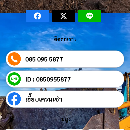
ติดต่อเรา :
085 095 5877
ID : 0850955877
เฮี๊ยบเครนเช่า
เมนู :