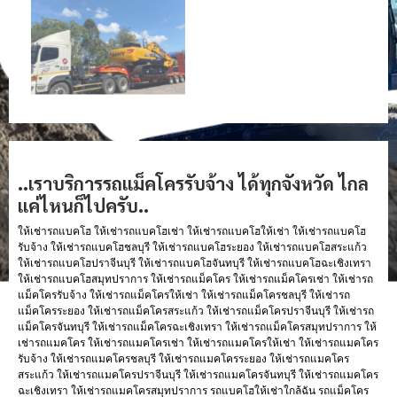
..เราบริการรถแม็คโครรับจ้าง ได้ทุกจังหวัด ไกล
แค่ไหนก็ไปครับ..
ให้เช่ารถแบคโฮ ให้เช่ารถแบคโฮเช่า ให้เช่ารถแบคโฮให้เช่า ให้เช่ารถแบคโฮ
รับจ้าง ให้เช่ารถแบคโฮชลบุรี ให้เช่ารถแบคโฮระยอง ให้เช่ารถแบคโฮสระแก้ว
ให้เช่ารถแบคโฮปราจีนบุรี ให้เช่ารถแบคโฮจันทบุรี ให้เช่ารถแบคโฮฉะเชิงเทรา
ให้เช่ารถแบคโฮสมุทปราการ ให้เช่ารถแม็คโคร ให้เช่ารถแม็คโครเช่า ให้เช่ารถ
แม็คโครรับจ้าง ให้เช่ารถแม็คโครให้เช่า ให้เช่ารถแม็คโครชลบุรี ให้เช่ารถ
แม็คโครระยอง ให้เช่ารถแม็คโครสระแก้ว ให้เช่ารถแม็คโครปราจีนบุรี ให้เช่ารถ
แม็คโครจันทบุรี ให้เช่ารถแม็คโครฉะเชิงเทรา ให้เช่ารถแม็คโครสมุทปราการ ให้
เช่ารถแมคโคร ให้เช่ารถแมคโครเช่า ให้เช่ารถแมคโครให้เช่า ให้เช่ารถแมคโคร
รับจ้าง ให้เช่ารถแมคโครชลบุรี ให้เช่ารถแมคโครระยอง ให้เช่ารถแมคโคร
สระแก้ว ให้เช่ารถแมคโครปราจีนบุรี ให้เช่ารถแมคโครจันทบุรี ให้เช่ารถแมคโคร
ฉะเชิงเทรา ให้เช่ารถแมคโครสมุทปราการ รถแบคโฮให้เช่าใกล้ฉัน รถแม็คโคร