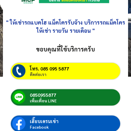
" ให้เช่ารถแบคโฮ แม็คโครรับจ้าง บริการรถแม็คโคร
ให้เช่า รายวัน รายเดือน "
ขอบคุณที่ใช้บริการครับ
โทร. 085 095 5877
ติดต่อเรา
0850955877
เพิ่มเพื่อน LINE
เฮี๊ยบเครนเช่า
Facebook