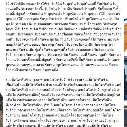
ให้เช่าใกล้ฉัน รถแมคโครให้เช่าใกล้ฉัน รับขุดดิน รับขุดดินถมที่ รับปรับดิน รับ
งานถมดิน รับงานเคลียรริ่ง รับฝังดิน รับกลบดิน รับถมที่ รับทุบตึก รับรื้อถอน รับรื้อ
ถอนสิ่งปลูกสร้าง รับถมดิน รับขุดสระน้ำ รับขุดร่องสวน รับขุดคลองใส้ไก่ รับเหมา
ขุดคลองใส้ไก่ รับขุดบ่อ รับขุดถังแซ็ก รับปรับหน้าดิน รับขุดโคกหนองนา รับเปิด
ฟุตติ้ง รับขุดฟุตติ้ง รับขุดลอกสระ รับวางท่อ รับถางป่า รับจ้างขุดดิน รับจ้างขุด
ดินถมที่ รับจ้างปรับดิน รับจ้างงานถมดิน รับจ้างงานเคลียรริ่ง รับจ้างฝังดิน รับจ้าง
กลบดิน รับจ้างถมที่ รับจ้างทุบตึก รับจ้างรื้อถอน รับจ้างรื้อถอนสิ่งปลูกสร้าง รับจ้าง
ถมดิน รับจ้างขุดสระน้ำ รับจ้างขุดร่องสวน รับจ้างขุดคลองใส้ไก่ รับจ้างเหมาขุด
คลองใส้ไก่ รับจ้างขุดบ่อ รับจ้างขุดถังแซ็ก รับจ้างปรับหน้าดิน รับจ้างขุดโคก
หนองนา รับจ้างเปิดฟุตติ้ง รับจ้างขุดฟุตติ้ง รับจ้างขุดลอกสระ รับจ้างวางท่อ
รับจ้างถางป่า รับเหมาขุดบ่อ รับเหมาขุดดิน รับเหมาถมที่ รับเหมาทุบตึก รับเหมา
รื้อถอน รับเหมารื้อถอนสิ่งปลูกสร้าง รับเหมาเคลียริ่งพื้นที่ รับเหมาถมดิน รับเหมา
ขุดสระ รับเหมาขุดร่องสวน รับเหมาขุดโคกหนองนา รับเหมาขุดลอกสระ รับเหมา
รื้อถอนบ้านอาคาร รับเหมาขุดฟุตติ้ง
รถแม็คโครรับจ้างกรุงเทพ รถแม็คโครรับจ้างเชียงราย รถแม็คโครรับจ้าง
เชียงใหม่ รถแม็คโครรับจ้างน่าน รถแม็คโครรับจ้างพะเยา รถแม็คโครรับจ้างแพร่
รถแม็คโครรับจ้างลำปาง รถแม็คโครรับจ้างลำพูน รถแม็คโครรับจ้างอุตรดิตถ์ รถ
แม็คโครรับจ้างกาฬสินธุ์ รถแม็คโครรับจ้างขอนแก่น รถแม็คโครรับจ้างชัยภูมิ รถ
แม็คโครรับจ้างนครพนม รถแม็คโครรับจ้างนครราชสีมา รถแม็คโครรับจ้าง
บึงกาฬ รถแม็คโครรับจ้างบุรีรัมย์ รถแม็คโครรับจ้างมหาสารคาม รถแม็คโคร
รับจ้างมุกดาหาร รถแม็คโครรับจ้างยโสธร รถแม็คโครรับจ้างร้อยเอ็ด รถแม็คโคร
รับจ้างเลย รถแม็คโครรับจ้างสกลนคร รถแม็คโครรับจ้างสุรินทร์ รถแม็คโคร
รับจ้างศรีสะเกษ รถแม็คโครรับจ้างหนองคาย รถแม็คโครรับจ้างหนองบัวลำภู รถ
แม็คโครรับจ้างอุดรธานี รถแม็คโครรับจ้างอุบลราชธานี รถแม็คโครรับจ้าง