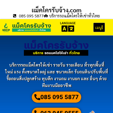
แม็คโครรับจ้าง.com
085 095 5877
บริการรถแม็คโครให้เช่าทั่วไทย
LANGUAGE
เมนู
บริการรถแม็คโครให้เช่า รายวัน รายเดือน ทั่วทุกพื้นที่
ใหม่ แรง ทั้งขนาดใหญ่ และ ขนาดเล็ก รับถมดินปรับพื้นที่
รื้อถอนสิ่งปลูกสร้าง ทุบตึก งานถม งานยก และ อื่นๆ ด้วย
ทีมงานมืออาชีพ
085 095 5877