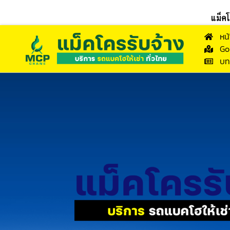
แม็ค
หน
Go
บท