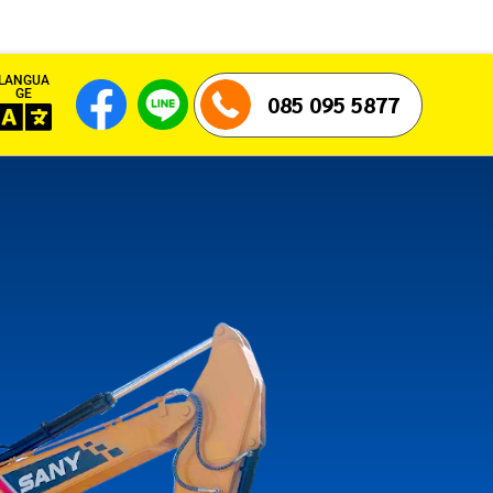
LANGUA
GE
085 095 5877