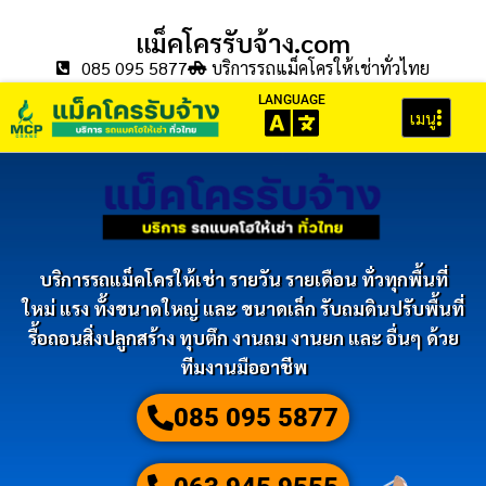
แม็คโครรับจ้าง.com
085 095 5877
บริการรถแม็คโครให้เช่าทั่วไทย
LANGUAGE
เมนู
บริการรถแม็คโครให้เช่า รายวัน รายเดือน ทั่วทุกพื้นที่
ใหม่ แรง ทั้งขนาดใหญ่ และ ขนาดเล็ก รับถมดินปรับพื้นที่
รื้อถอนสิ่งปลูกสร้าง ทุบตึก งานถม งานยก และ อื่นๆ ด้วย
ทีมงานมืออาชีพ
085 095 5877