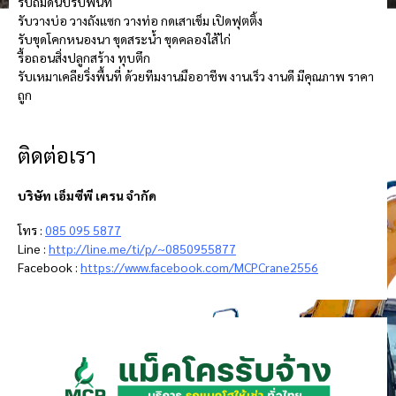
รับถมดินปรับพื้นที่
รับวางบ่อ วางถังแซก วางท่อ กดเสาเข็ม เปิดฟุตติ้ง
รับขุดโคกหนองนา ขุดสระน้ำ ขุดคลองใส้ไก่
รื้อถอนสิ่งปลูกสร้าง ทุบตึก
รับเหมาเคลียริ่งพื้นที่ ด้วยทีมงานมืออาชีพ งานเร็ว งานดี มีคุณภาพ ราคา
ถูก
ติดต่อเรา
บริษัท เอ็มซีพี เครน จำกัด
โทร :
085 095 5877
Line :
http://line.me/ti/p/~0850955877
Facebook :
https://www.facebook.com/MCPCrane2556