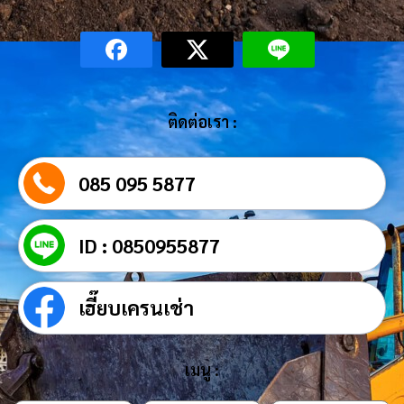
ติดต่อเรา :
085 095 5877
ID : 0850955877
เฮี๊ยบเครนเช่า
เมนู :