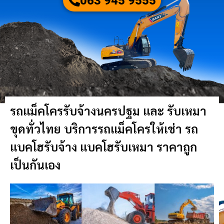
063 945 9555
รถแม็คโครรับจ้างนครปฐม และ รับเหมา
ขุดทั่วไทย บริการรถแม็คโครให้เช่า รถ
แบคโฮรับจ้าง แบคโฮรับเหมา ราคาถูก
เป็นกันเอง