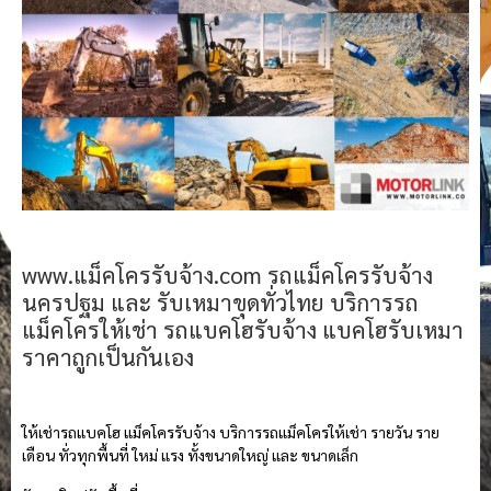
www.แม็คโครรับจ้าง.com รถแม็คโครรับจ้าง
นครปฐม และ รับเหมาขุดทั่วไทย บริการรถ
แม็คโครให้เช่า รถแบคโฮรับจ้าง แบคโฮรับเหมา
ราคาถูกเป็นกันเอง
ให้เช่ารถแบคโฮ แม็คโครรับจ้าง บริการรถแม็คโครให้เช่า รายวัน ราย
เดือน ทั่วทุกพื้นที่ ใหม่ แรง ทั้งขนาดใหญ่ และ ขนาดเล็ก