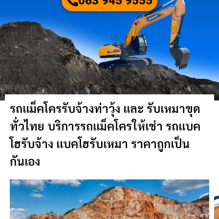
063 945 9555
รถแม็คโครรับจ้างท่าวุ้ง และ รับเหมาขุด
ทั่วไทย บริการรถแม็คโครให้เช่า รถแบค
โฮรับจ้าง แบคโฮรับเหมา ราคาถูกเป็น
กันเอง