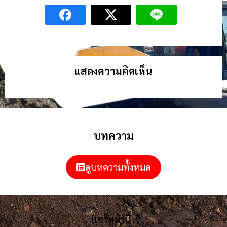
แสดงความคิดเห็น
บทความ
ดูบทความทั้งหมด
แชร์หน้านี้ :