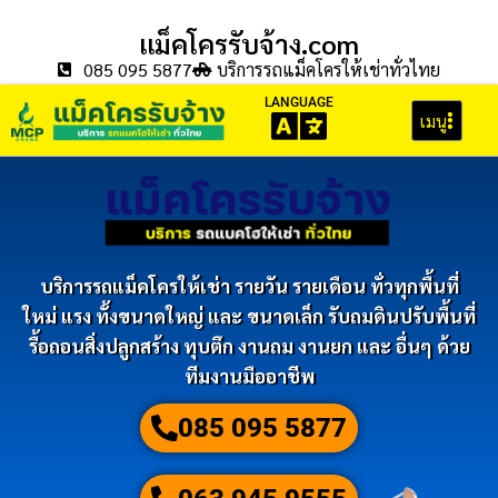
แม็คโครรับจ้าง.com
085 095 5877
บริการรถแม็คโครให้เช่าทั่วไทย
LANGUAGE
เมนู
บริการรถแม็คโครให้เช่า รายวัน รายเดือน ทั่วทุกพื้นที่
ใหม่ แรง ทั้งขนาดใหญ่ และ ขนาดเล็ก รับถมดินปรับพื้นที่
รื้อถอนสิ่งปลูกสร้าง ทุบตึก งานถม งานยก และ อื่นๆ ด้วย
ทีมงานมืออาชีพ
085 095 5877