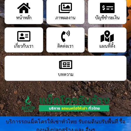
หน้าหลัก
ภาพผลงาน
บัญชีชำระเงิน
เกี่ยวกับเรา
ติดต่อเรา
แผนที่ตั้ง
บทความ
บริการรถแม็คโครให้เช่าทั่วไทย รับถมดินปรับพื้นที่ รื้อ
ถอนสิ่งปลูกสร้าง และ อื่นๆ