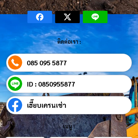
ติดต่อเรา :
085 095 5877
ID : 0850955877
เฮี๊ยบเครนเช่า
เมนู :