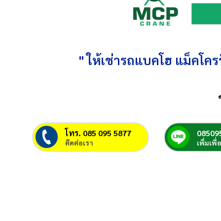
" ให้เช่ารถแบคโฮ แม็คโครร
โทร. 085 095 5877
08509
ติดต่อเรา
เพิ่มเพื