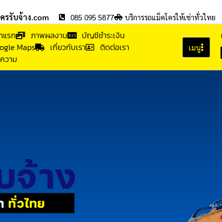
โครรับจ้าง.com
085 095 5877
บริการรถแม็คโครให้เช่าทั่วไทย
้าแรก
ภาพผลงาน
บัญชีชำระเงิน
ogle Maps
เกี่ยวกับเรา
ติดต่อเรา
เมนู
ความ