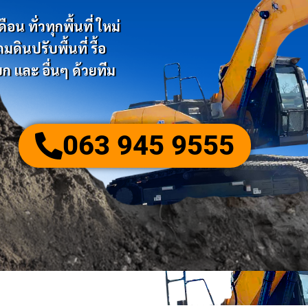
น ทั่วทุกพื้นที่ ใหม่
ินปรับพื้นที่ รื้อ
ก และ อื่นๆ ด้วยทีม
063 945 9555