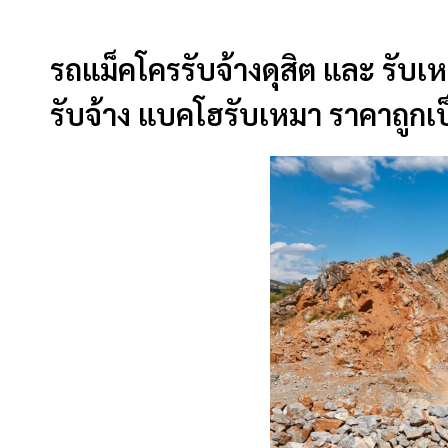
รถแม็คโครรับจ้างดุสิต และ รับเ
รับจ้าง แบคโฮรับเหมา ราคาถูกเป