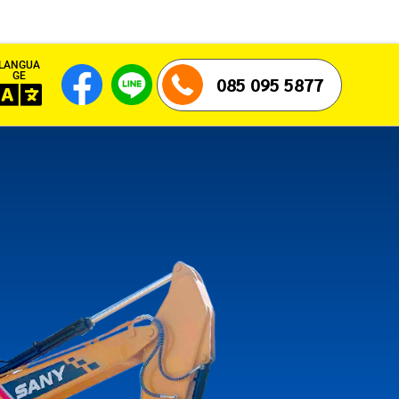
LANGUA
GE
085 095 5877