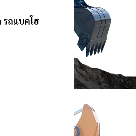
่า รถแบคโฮ