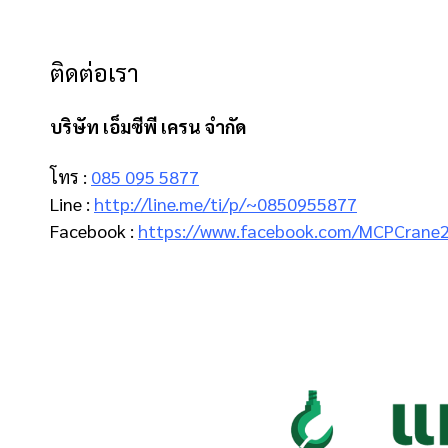
ติดต่อเรา
บริษัท เอ็มซีพี เครน จำกัด
โทร :
085 095 5877
Line :
http://line.me/ti/p/~0850955877
Facebook :
https://www.facebook.com/MCPCrane