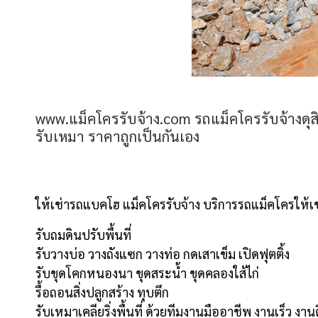
www.แม็คโครรับจ้าง.com รถแม็คโครรับจ้างดุส
รับเหมา ราคาถูกเป็นกันเอง
ให้เช่ารถแบคโฮ แม็คโครรับจ้าง บริการรถแม็คโครให้เช่า
รับถมดินปรับพื้นที่
รับวางบ่อ วางถังแซก วางท่อ กดเสาเข็ม เปิดฟุตติ้ง
รับขุดโคกหนองนา ขุดสระน้ำ ขุดคลองใส้ไก่
รื้อถอนสิ่งปลูกสร้าง ทุบตึก
รับเหมาเคลียริ่งพื้นที่ ด้วยทีมงานมืออาชีพ งานเร็ว งา