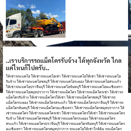
..เราบริการรถแม็คโครรับจ้าง ได้ทุกจังหวัด ไกล
แค่ไหนก็ไปครับ..
ให้เช่ารถแบคโฮ ให้เช่ารถแบคโฮเช่า ให้เช่ารถแบคโฮให้เช่า ให้เช่ารถแบคโฮ
รับจ้าง ให้เช่ารถแบคโฮชลบุรี ให้เช่ารถแบคโฮระยอง ให้เช่ารถแบคโฮสระแก้ว
ให้เช่ารถแบคโฮปราจีนบุรี ให้เช่ารถแบคโฮจันทบุรี ให้เช่ารถแบคโฮฉะเชิงเทรา
ให้เช่ารถแบคโฮสมุทปราการ ให้เช่ารถแม็คโคร ให้เช่ารถแม็คโครเช่า ให้เช่ารถ
แม็คโครรับจ้าง ให้เช่ารถแม็คโครให้เช่า ให้เช่ารถแม็คโครชลบุรี ให้เช่ารถ
แม็คโครระยอง ให้เช่ารถแม็คโครสระแก้ว ให้เช่ารถแม็คโครปราจีนบุรี ให้เช่ารถ
แม็คโครจันทบุรี ให้เช่ารถแม็คโครฉะเชิงเทรา ให้เช่ารถแม็คโครสมุทปราการ ให้
เช่ารถแมคโคร ให้เช่ารถแมคโครเช่า ให้เช่ารถแมคโครให้เช่า ให้เช่ารถแมคโคร
รับจ้าง ให้เช่ารถแมคโครชลบุรี ให้เช่ารถแมคโครระยอง ให้เช่ารถแมคโคร
สระแก้ว ให้เช่ารถแมคโครปราจีนบุรี ให้เช่ารถแมคโครจันทบุรี ให้เช่ารถแมคโคร
ฉะเชิงเทรา ให้เช่ารถแมคโครสมุทปราการ รถแบคโฮให้เช่าใกล้ฉัน รถแม็คโคร