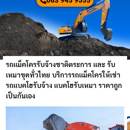
063 945 9555
รถแม็คโครรับจ้างชาติตระการ และ รับ
เหมาขุดทั่วไทย บริการรถแม็คโครให้เช่า
รถแบคโฮรับจ้าง แบคโฮรับเหมา ราคาถูก
เป็นกันเอง