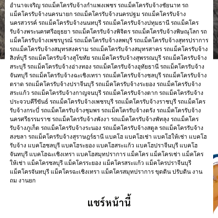
อำนาจเจริญ รถแม็คโครรับจ้างกำแพงเพชร รถแม็คโครรับจ้างชัยนาท รถ
แม็คโครรับจ้างนครนายก รถแม็คโครรับจ้างนครปฐม รถแม็คโครรับจ้าง
นครสวรรค์ รถแม็คโครรับจ้างนนทบุรี รถแม็คโครรับจ้างปทุมธานี รถแม็คโคร
รับจ้างพระนครศรีอยุธยา รถแม็คโครรับจ้างพิจิตร รถแม็คโครรับจ้างพิษณุโลก รถ
แม็คโครรับจ้างเพชรบูรณ์ รถแม็คโครรับจ้างลพบุรี รถแม็คโครรับจ้างสุทรปราการ
รถแม็คโครรับจ้างสมุทรสงคราม รถแม็คโครรับจ้างสมุทรสาคร รถแม็คโครรับจ้าง
สิงห์บุรี รถแม็คโครรับจ้างสุโขทัย รถแม็คโครรับจ้างสุพรรณบุรี รถแม็คโครรับจ้าง
สระบุรี รถแม็คโครรับจ้างอ่างทอง รถแม็คโครรับจ้างอุทัยธานี รถแม็คโครรับจ้าง
จันทบุรี รถแม็คโครรับจ้างฉะเชิงเทรา รถแม็คโครรับจ้างชลบุรี รถแม็คโครรับจ้าง
ตราด รถแม็คโครรับจ้างปราจีนบุรี รถแม็คโครรับจ้างระยอง รถแม็คโครรับจ้าง
สระแก้ว รถแม็คโครรับจ้างกาญจนบุรี รถแม็คโครรับจ้างตาก รถแม็คโครรับจ้าง
ประจวบคีรีขันธ์ รถแม็คโครรับจ้างเพชรบุรี รถแม็คโครรับจ้างราชบุรี รถแม็คโคร
รับจ้างกระบี่ รถแม็คโครรับจ้างชุมพร รถแม็คโครรับจ้างตรัง รถแม็คโครรับจ้าง
นครศรีธรรมราช รถแม็คโครรับจ้างพังงา รถแม็คโครรับจ้างพัทลุง รถแม็คโคร
รับจ้างภูเก็ต รถแม็คโครรับจ้างระนอง รถแม็คโครรับจ้างสตูล รถแม็คโครรับจ้าง
สงขลา รถแม็คโครรับจ้างสุราษฎร์ธานี แบคโฮ แบคโฮเช่า แบคโฮให้เช่า แบคโฮ
รับจ้าง แบคโฮชลบุรี แบคโฮระยอง แบคโฮสระแก้ว แบคโฮปราจีนบุรี แบคโฮ
จันทบุรี แบคโฮฉะเชิงเทรา แบคโฮสมุทปราการ แม็คโคร แม็คโครเช่า แม็คโคร
ให้เช่า แม็คโครชลบุรี แม็คโครระยอง แม็คโครสระแก้ว แม็คโครปราจีนบุรี
แม็คโครจันทบุรี แม็คโครฉะเชิงเทรา แม็คโครสมุทปราการ ขุดดิน ปรับดิน งาน
ถม งานยก
แชร์หน้านี้