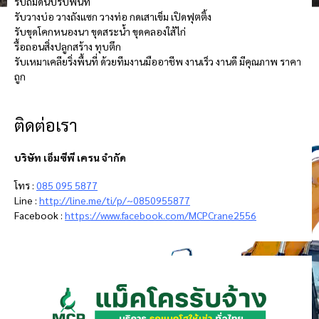
รับถมดินปรับพื้นที่
รับวางบ่อ วางถังแซก วางท่อ กดเสาเข็ม เปิดฟุตติ้ง
รับขุดโคกหนองนา ขุดสระน้ำ ขุดคลองใส้ไก่
รื้อถอนสิ่งปลูกสร้าง ทุบตึก
รับเหมาเคลียริ่งพื้นที่ ด้วยทีมงานมืออาชีพ งานเร็ว งานดี มีคุณภาพ ราคา
ถูก
ติดต่อเรา
บริษัท เอ็มซีพี เครน จำกัด
โทร :
085 095 5877
Line :
http://line.me/ti/p/~0850955877
Facebook :
https://www.facebook.com/MCPCrane2556