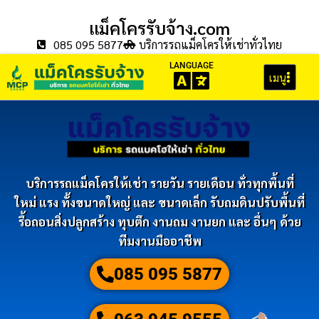
แม็คโครรับจ้าง.com
085 095 5877
บริการรถแม็คโครให้เช่าทั่วไทย
LANGUAGE
เมนู
บริการรถแม็คโครให้เช่า รายวัน รายเดือน ทั่วทุกพื้นที่
ใหม่ แรง ทั้งขนาดใหญ่ และ ขนาดเล็ก รับถมดินปรับพื้นที่
รื้อถอนสิ่งปลูกสร้าง ทุบตึก งานถม งานยก และ อื่นๆ ด้วย
ทีมงานมืออาชีพ
085 095 5877