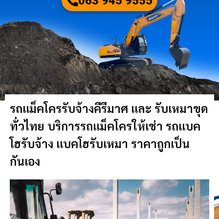
063 945 9555
รถแม็คโครรับจ้างคีรีมาศ และ รับเหมาขุด
ทั่วไทย บริการรถแม็คโครให้เช่า รถแบค
โฮรับจ้าง แบคโฮรับเหมา ราคาถูกเป็น
กันเอง