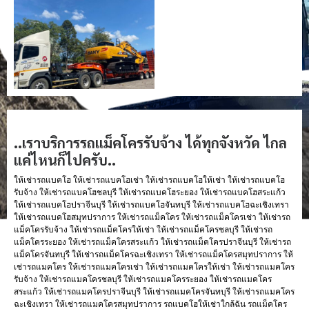
..เราบริการรถแม็คโครรับจ้าง ได้ทุกจังหวัด ไกล
แค่ไหนก็ไปครับ..
ให้เช่ารถแบคโฮ ให้เช่ารถแบคโฮเช่า ให้เช่ารถแบคโฮให้เช่า ให้เช่ารถแบคโฮ
รับจ้าง ให้เช่ารถแบคโฮชลบุรี ให้เช่ารถแบคโฮระยอง ให้เช่ารถแบคโฮสระแก้ว
ให้เช่ารถแบคโฮปราจีนบุรี ให้เช่ารถแบคโฮจันทบุรี ให้เช่ารถแบคโฮฉะเชิงเทรา
ให้เช่ารถแบคโฮสมุทปราการ ให้เช่ารถแม็คโคร ให้เช่ารถแม็คโครเช่า ให้เช่ารถ
แม็คโครรับจ้าง ให้เช่ารถแม็คโครให้เช่า ให้เช่ารถแม็คโครชลบุรี ให้เช่ารถ
แม็คโครระยอง ให้เช่ารถแม็คโครสระแก้ว ให้เช่ารถแม็คโครปราจีนบุรี ให้เช่ารถ
แม็คโครจันทบุรี ให้เช่ารถแม็คโครฉะเชิงเทรา ให้เช่ารถแม็คโครสมุทปราการ ให้
เช่ารถแมคโคร ให้เช่ารถแมคโครเช่า ให้เช่ารถแมคโครให้เช่า ให้เช่ารถแมคโคร
รับจ้าง ให้เช่ารถแมคโครชลบุรี ให้เช่ารถแมคโครระยอง ให้เช่ารถแมคโคร
สระแก้ว ให้เช่ารถแมคโครปราจีนบุรี ให้เช่ารถแมคโครจันทบุรี ให้เช่ารถแมคโคร
ฉะเชิงเทรา ให้เช่ารถแมคโครสมุทปราการ รถแบคโฮให้เช่าใกล้ฉัน รถแม็คโคร