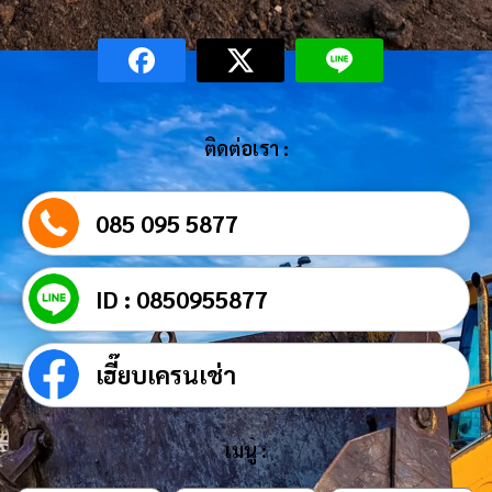
ติดต่อเรา :
085 095 5877
ID : 0850955877
เฮี๊ยบเครนเช่า
เมนู :