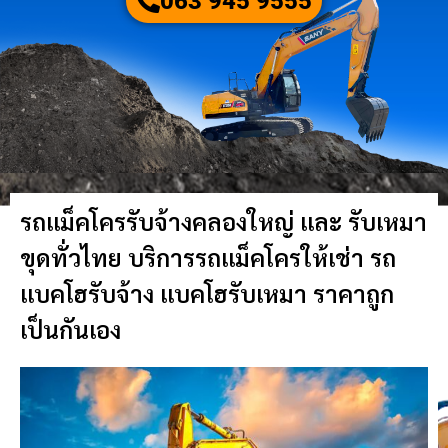
063 945 9555
รถแม็คโครรับจ้างคลองใหญ่ และ รับเหมา
ขุดทั่วไทย บริการรถแม็คโครให้เช่า รถ
แบคโฮรับจ้าง แบคโฮรับเหมา ราคาถูก
เป็นกันเอง