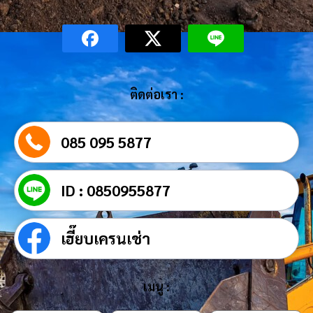
ติดต่อเรา :
085 095 5877
ID : 0850955877
เฮี๊ยบเครนเช่า
เมนู :