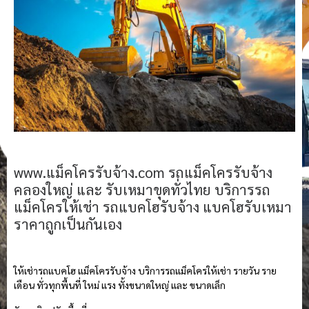
www.แม็คโครรับจ้าง.com รถแม็คโครรับจ้าง
คลองใหญ่ และ รับเหมาขุดทั่วไทย บริการรถ
แม็คโครให้เช่า รถแบคโฮรับจ้าง แบคโฮรับเหมา
ราคาถูกเป็นกันเอง
ให้เช่ารถแบคโฮ แม็คโครรับจ้าง บริการรถแม็คโครให้เช่า รายวัน ราย
เดือน ทั่วทุกพื้นที่ ใหม่ แรง ทั้งขนาดใหญ่ และ ขนาดเล็ก