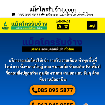
แม็คโครรับจ้าง.com
085 095 5877
บริการรถแม็คโครให้เช่าทั่วไทย
LANGUAGE
เมนู
บริการรถแม็คโครให้เช่า รายวัน รายเดือน ทั่วทุกพื้นที่
ใหม่ แรง ทั้งขนาดใหญ่ และ ขนาดเล็ก รับถมดินปรับพื้นที่
รื้อถอนสิ่งปลูกสร้าง ทุบตึก งานถม งานยก และ อื่นๆ ด้วย
ทีมงานมืออาชีพ
085 095 5877