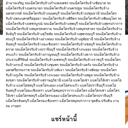
อำนาจเจริญ รถแม็คโครรับจ้างกำแพงเพชร รถแม็คโครรับจ้างชัยนาท รถ
แม็คโครรับจ้างนครนายก รถแม็คโครรับจ้างนครปฐม รถแม็คโครรับจ้าง
นครสวรรค์ รถแม็คโครรับจ้างนนทบุรี รถแม็คโครรับจ้างปทุมธานี รถแม็คโคร
รับจ้างพระนครศรีอยุธยา รถแม็คโครรับจ้างพิจิตร รถแม็คโครรับจ้างพิษณุโลก รถ
แม็คโครรับจ้างเพชรบูรณ์ รถแม็คโครรับจ้างลพบุรี รถแม็คโครรับจ้างสุทรปราการ
รถแม็คโครรับจ้างสมุทรสงคราม รถแม็คโครรับจ้างสมุทรสาคร รถแม็คโครรับจ้าง
สิงห์บุรี รถแม็คโครรับจ้างสุโขทัย รถแม็คโครรับจ้างสุพรรณบุรี รถแม็คโครรับจ้าง
สระบุรี รถแม็คโครรับจ้างอ่างทอง รถแม็คโครรับจ้างอุทัยธานี รถแม็คโครรับจ้าง
จันทบุรี รถแม็คโครรับจ้างฉะเชิงเทรา รถแม็คโครรับจ้างชลบุรี รถแม็คโครรับจ้าง
ตราด รถแม็คโครรับจ้างปราจีนบุรี รถแม็คโครรับจ้างระยอง รถแม็คโครรับจ้าง
สระแก้ว รถแม็คโครรับจ้างกาญจนบุรี รถแม็คโครรับจ้างตาก รถแม็คโครรับจ้าง
ประจวบคีรีขันธ์ รถแม็คโครรับจ้างเพชรบุรี รถแม็คโครรับจ้างราชบุรี รถแม็คโคร
รับจ้างกระบี่ รถแม็คโครรับจ้างชุมพร รถแม็คโครรับจ้างตรัง รถแม็คโครรับจ้าง
นครศรีธรรมราช รถแม็คโครรับจ้างพังงา รถแม็คโครรับจ้างพัทลุง รถแม็คโคร
รับจ้างภูเก็ต รถแม็คโครรับจ้างระนอง รถแม็คโครรับจ้างสตูล รถแม็คโครรับจ้าง
สงขลา รถแม็คโครรับจ้างสุราษฎร์ธานี แบคโฮ แบคโฮเช่า แบคโฮให้เช่า แบคโฮ
รับจ้าง แบคโฮชลบุรี แบคโฮระยอง แบคโฮสระแก้ว แบคโฮปราจีนบุรี แบคโฮ
จันทบุรี แบคโฮฉะเชิงเทรา แบคโฮสมุทปราการ แม็คโคร แม็คโครเช่า แม็คโคร
ให้เช่า แม็คโครชลบุรี แม็คโครระยอง แม็คโครสระแก้ว แม็คโครปราจีนบุรี
แม็คโครจันทบุรี แม็คโครฉะเชิงเทรา แม็คโครสมุทปราการ ขุดดิน ปรับดิน งาน
ถม งานยก
แชร์หน้านี้