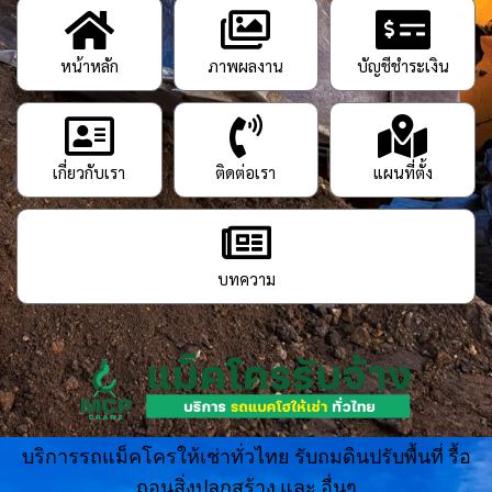
หน้าหลัก
ภาพผลงาน
บัญชีชำระเงิน
เกี่ยวกับเรา
ติดต่อเรา
แผนที่ตั้ง
บทความ
บริการรถแม็คโครให้เช่าทั่วไทย รับถมดินปรับพื้นที่ รื้อ
ถอนสิ่งปลูกสร้าง และ อื่นๆ