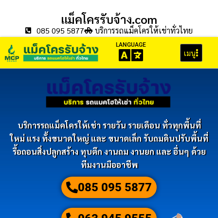
แม็คโครรับจ้าง.com
085 095 5877
บริการรถแม็คโครให้เช่าทั่วไทย
LANGUAGE
เมนู
บริการรถแม็คโครให้เช่า รายวัน รายเดือน ทั่วทุกพื้นที่
ใหม่ แรง ทั้งขนาดใหญ่ และ ขนาดเล็ก รับถมดินปรับพื้นที่
รื้อถอนสิ่งปลูกสร้าง ทุบตึก งานถม งานยก และ อื่นๆ ด้วย
ทีมงานมืออาชีพ
085 095 5877