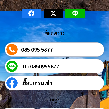
ติดต่อเรา :
085 095 5877
ID : 0850955877
เฮี๊ยบเครนเช่า
เมนู :