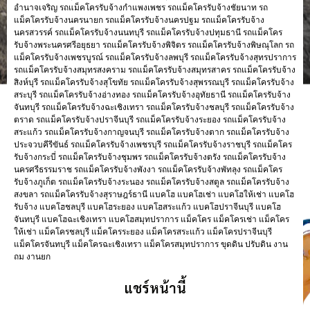
อำนาจเจริญ รถแม็คโครรับจ้างกำแพงเพชร รถแม็คโครรับจ้างชัยนาท รถ
แม็คโครรับจ้างนครนายก รถแม็คโครรับจ้างนครปฐม รถแม็คโครรับจ้าง
นครสวรรค์ รถแม็คโครรับจ้างนนทบุรี รถแม็คโครรับจ้างปทุมธานี รถแม็คโคร
รับจ้างพระนครศรีอยุธยา รถแม็คโครรับจ้างพิจิตร รถแม็คโครรับจ้างพิษณุโลก รถ
แม็คโครรับจ้างเพชรบูรณ์ รถแม็คโครรับจ้างลพบุรี รถแม็คโครรับจ้างสุทรปราการ
รถแม็คโครรับจ้างสมุทรสงคราม รถแม็คโครรับจ้างสมุทรสาคร รถแม็คโครรับจ้าง
สิงห์บุรี รถแม็คโครรับจ้างสุโขทัย รถแม็คโครรับจ้างสุพรรณบุรี รถแม็คโครรับจ้าง
สระบุรี รถแม็คโครรับจ้างอ่างทอง รถแม็คโครรับจ้างอุทัยธานี รถแม็คโครรับจ้าง
จันทบุรี รถแม็คโครรับจ้างฉะเชิงเทรา รถแม็คโครรับจ้างชลบุรี รถแม็คโครรับจ้าง
ตราด รถแม็คโครรับจ้างปราจีนบุรี รถแม็คโครรับจ้างระยอง รถแม็คโครรับจ้าง
สระแก้ว รถแม็คโครรับจ้างกาญจนบุรี รถแม็คโครรับจ้างตาก รถแม็คโครรับจ้าง
ประจวบคีรีขันธ์ รถแม็คโครรับจ้างเพชรบุรี รถแม็คโครรับจ้างราชบุรี รถแม็คโคร
รับจ้างกระบี่ รถแม็คโครรับจ้างชุมพร รถแม็คโครรับจ้างตรัง รถแม็คโครรับจ้าง
นครศรีธรรมราช รถแม็คโครรับจ้างพังงา รถแม็คโครรับจ้างพัทลุง รถแม็คโคร
รับจ้างภูเก็ต รถแม็คโครรับจ้างระนอง รถแม็คโครรับจ้างสตูล รถแม็คโครรับจ้าง
สงขลา รถแม็คโครรับจ้างสุราษฎร์ธานี แบคโฮ แบคโฮเช่า แบคโฮให้เช่า แบคโฮ
รับจ้าง แบคโฮชลบุรี แบคโฮระยอง แบคโฮสระแก้ว แบคโฮปราจีนบุรี แบคโฮ
จันทบุรี แบคโฮฉะเชิงเทรา แบคโฮสมุทปราการ แม็คโคร แม็คโครเช่า แม็คโคร
ให้เช่า แม็คโครชลบุรี แม็คโครระยอง แม็คโครสระแก้ว แม็คโครปราจีนบุรี
แม็คโครจันทบุรี แม็คโครฉะเชิงเทรา แม็คโครสมุทปราการ ขุดดิน ปรับดิน งาน
ถม งานยก
แชร์หน้านี้