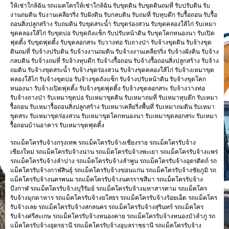
ให้เช่าใกล้ฉัน รถแมคโครให้เช่าใกล้ฉัน รับขุดดิน รับขุดดินถมที่ รับปรับดิน รับ
งานถมดิน รับงานเคลียรริ่ง รับฝังดิน รับกลบดิน รับถมที่ รับทุบตึก รับรื้อถอน รับรื้อ
ถอนสิ่งปลูกสร้าง รับถมดิน รับขุดสระน้ำ รับขุดร่องสวน รับขุดคลองใส้ไก่ รับเหมา
ขุดคลองใส้ไก่ รับขุดบ่อ รับขุดถังแซ็ก รับปรับหน้าดิน รับขุดโคกหนองนา รับเปิด
ฟุตติ้ง รับขุดฟุตติ้ง รับขุดลอกสระ รับวางท่อ รับถางป่า รับจ้างขุดดิน รับจ้างขุด
ดินถมที่ รับจ้างปรับดิน รับจ้างงานถมดิน รับจ้างงานเคลียรริ่ง รับจ้างฝังดิน รับจ้าง
กลบดิน รับจ้างถมที่ รับจ้างทุบตึก รับจ้างรื้อถอน รับจ้างรื้อถอนสิ่งปลูกสร้าง รับจ้าง
ถมดิน รับจ้างขุดสระน้ำ รับจ้างขุดร่องสวน รับจ้างขุดคลองใส้ไก่ รับจ้างเหมาขุด
คลองใส้ไก่ รับจ้างขุดบ่อ รับจ้างขุดถังแซ็ก รับจ้างปรับหน้าดิน รับจ้างขุดโคก
หนองนา รับจ้างเปิดฟุตติ้ง รับจ้างขุดฟุตติ้ง รับจ้างขุดลอกสระ รับจ้างวางท่อ
รับจ้างถางป่า รับเหมาขุดบ่อ รับเหมาขุดดิน รับเหมาถมที่ รับเหมาทุบตึก รับเหมา
รื้อถอน รับเหมารื้อถอนสิ่งปลูกสร้าง รับเหมาเคลียริ่งพื้นที่ รับเหมาถมดิน รับเหมา
ขุดสระ รับเหมาขุดร่องสวน รับเหมาขุดโคกหนองนา รับเหมาขุดลอกสระ รับเหมา
รื้อถอนบ้านอาคาร รับเหมาขุดฟุตติ้ง
รถแม็คโครรับจ้างกรุงเทพ รถแม็คโครรับจ้างเชียงราย รถแม็คโครรับจ้าง
เชียงใหม่ รถแม็คโครรับจ้างน่าน รถแม็คโครรับจ้างพะเยา รถแม็คโครรับจ้างแพร่
รถแม็คโครรับจ้างลำปาง รถแม็คโครรับจ้างลำพูน รถแม็คโครรับจ้างอุตรดิตถ์ รถ
แม็คโครรับจ้างกาฬสินธุ์ รถแม็คโครรับจ้างขอนแก่น รถแม็คโครรับจ้างชัยภูมิ รถ
แม็คโครรับจ้างนครพนม รถแม็คโครรับจ้างนครราชสีมา รถแม็คโครรับจ้าง
บึงกาฬ รถแม็คโครรับจ้างบุรีรัมย์ รถแม็คโครรับจ้างมหาสารคาม รถแม็คโคร
รับจ้างมุกดาหาร รถแม็คโครรับจ้างยโสธร รถแม็คโครรับจ้างร้อยเอ็ด รถแม็คโคร
รับจ้างเลย รถแม็คโครรับจ้างสกลนคร รถแม็คโครรับจ้างสุรินทร์ รถแม็คโคร
รับจ้างศรีสะเกษ รถแม็คโครรับจ้างหนองคาย รถแม็คโครรับจ้างหนองบัวลำภู รถ
แม็คโครรับจ้างอุดรธานี รถแม็คโครรับจ้างอุบลราชธานี รถแม็คโครรับจ้าง