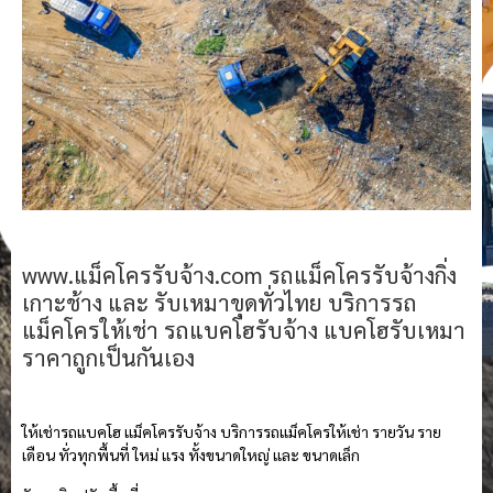
www.แม็คโครรับจ้าง.com รถแม็คโครรับจ้างกิ่ง
เกาะช้าง และ รับเหมาขุดทั่วไทย บริการรถ
แม็คโครให้เช่า รถแบคโฮรับจ้าง แบคโฮรับเหมา
ราคาถูกเป็นกันเอง
ให้เช่ารถแบคโฮ แม็คโครรับจ้าง บริการรถแม็คโครให้เช่า รายวัน ราย
เดือน ทั่วทุกพื้นที่ ใหม่ แรง ทั้งขนาดใหญ่ และ ขนาดเล็ก