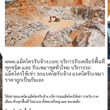
www.แม็คโครรับจ้าง.com บริการรับเคลียร์พื้นที่
ทุกชนิด และ รับเหมาขุดทั่วไทย บริการรถ
แม็คโครให้เช่า รถแบคโฮรับจ้าง แบคโฮรับเหมา
ราคาถูกเป็นกันเอง
ให้เช่ารถแบคโฮ แม็คโครรับจ้าง บริการรถแม็คโครให้เช่า รายวัน ราย
เดือน ทั่วทุกพื้นที่ ใหม่ แรง ทั้งขนาดใหญ่ และ ขนาดเล็ก