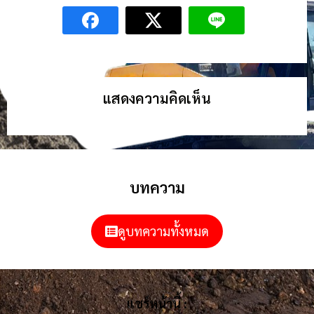
แสดงความคิดเห็น
บทความ
ดูบทความทั้งหมด
แชร์หน้านี้ :