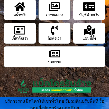
หน้าหลัก
ภาพผลงาน
บัญชีชำระเงิน
เกี่ยวกับเรา
ติดต่อเรา
แผนที่ตั้ง
บทความ
บริการรถแม็คโครให้เช่าทั่วไทย รับถมดินปรับพื้นที่ รื้อ
ถอนสิ่งปลูกสร้าง และ อื่นๆ