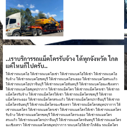
..เราบริการรถแม็คโครรับจ้าง ได้ทุกจังหวัด ไกล
แค่ไหนก็ไปครับ..
ให้เช่ารถแบคโฮ ให้เช่ารถแบคโฮเช่า ให้เช่ารถแบคโฮให้เช่า ให้เช่ารถแบคโฮ
รับจ้าง ให้เช่ารถแบคโฮชลบุรี ให้เช่ารถแบคโฮระยอง ให้เช่ารถแบคโฮสระแก้ว
ให้เช่ารถแบคโฮปราจีนบุรี ให้เช่ารถแบคโฮจันทบุรี ให้เช่ารถแบคโฮฉะเชิงเทรา
ให้เช่ารถแบคโฮสมุทปราการ ให้เช่ารถแม็คโคร ให้เช่ารถแม็คโครเช่า ให้เช่ารถ
แม็คโครรับจ้าง ให้เช่ารถแม็คโครให้เช่า ให้เช่ารถแม็คโครชลบุรี ให้เช่ารถ
แม็คโครระยอง ให้เช่ารถแม็คโครสระแก้ว ให้เช่ารถแม็คโครปราจีนบุรี ให้เช่ารถ
แม็คโครจันทบุรี ให้เช่ารถแม็คโครฉะเชิงเทรา ให้เช่ารถแม็คโครสมุทปราการ ให้
เช่ารถแมคโคร ให้เช่ารถแมคโครเช่า ให้เช่ารถแมคโครให้เช่า ให้เช่ารถแมคโคร
รับจ้าง ให้เช่ารถแมคโครชลบุรี ให้เช่ารถแมคโครระยอง ให้เช่ารถแมคโคร
สระแก้ว ให้เช่ารถแมคโครปราจีนบุรี ให้เช่ารถแมคโครจันทบุรี ให้เช่ารถแมคโคร
ฉะเชิงเทรา ให้เช่ารถแมคโครสมุทปราการ รถแบคโฮให้เช่าใกล้ฉัน รถแม็คโคร