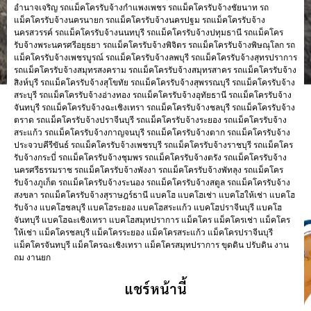
อำนาจเจริญ รถแม็คโครรับจ้างกำแพงเพชร รถแม็คโครรับจ้างชัยนาท รถ
แม็คโครรับจ้างนครนายก รถแม็คโครรับจ้างนครปฐม รถแม็คโครรับจ้าง
นครสวรรค์ รถแม็คโครรับจ้างนนทบุรี รถแม็คโครรับจ้างปทุมธานี รถแม็คโคร
รับจ้างพระนครศรีอยุธยา รถแม็คโครรับจ้างพิจิตร รถแม็คโครรับจ้างพิษณุโลก รถ
แม็คโครรับจ้างเพชรบูรณ์ รถแม็คโครรับจ้างลพบุรี รถแม็คโครรับจ้างสุทรปราการ
รถแม็คโครรับจ้างสมุทรสงคราม รถแม็คโครรับจ้างสมุทรสาคร รถแม็คโครรับจ้าง
สิงห์บุรี รถแม็คโครรับจ้างสุโขทัย รถแม็คโครรับจ้างสุพรรณบุรี รถแม็คโครรับจ้าง
สระบุรี รถแม็คโครรับจ้างอ่างทอง รถแม็คโครรับจ้างอุทัยธานี รถแม็คโครรับจ้าง
จันทบุรี รถแม็คโครรับจ้างฉะเชิงเทรา รถแม็คโครรับจ้างชลบุรี รถแม็คโครรับจ้าง
ตราด รถแม็คโครรับจ้างปราจีนบุรี รถแม็คโครรับจ้างระยอง รถแม็คโครรับจ้าง
สระแก้ว รถแม็คโครรับจ้างกาญจนบุรี รถแม็คโครรับจ้างตาก รถแม็คโครรับจ้าง
ประจวบคีรีขันธ์ รถแม็คโครรับจ้างเพชรบุรี รถแม็คโครรับจ้างราชบุรี รถแม็คโคร
รับจ้างกระบี่ รถแม็คโครรับจ้างชุมพร รถแม็คโครรับจ้างตรัง รถแม็คโครรับจ้าง
นครศรีธรรมราช รถแม็คโครรับจ้างพังงา รถแม็คโครรับจ้างพัทลุง รถแม็คโคร
รับจ้างภูเก็ต รถแม็คโครรับจ้างระนอง รถแม็คโครรับจ้างสตูล รถแม็คโครรับจ้าง
สงขลา รถแม็คโครรับจ้างสุราษฎร์ธานี แบคโฮ แบคโฮเช่า แบคโฮให้เช่า แบคโฮ
รับจ้าง แบคโฮชลบุรี แบคโฮระยอง แบคโฮสระแก้ว แบคโฮปราจีนบุรี แบคโฮ
จันทบุรี แบคโฮฉะเชิงเทรา แบคโฮสมุทปราการ แม็คโคร แม็คโครเช่า แม็คโคร
ให้เช่า แม็คโครชลบุรี แม็คโครระยอง แม็คโครสระแก้ว แม็คโครปราจีนบุรี
แม็คโครจันทบุรี แม็คโครฉะเชิงเทรา แม็คโครสมุทปราการ ขุดดิน ปรับดิน งาน
ถม งานยก
แชร์หน้านี้