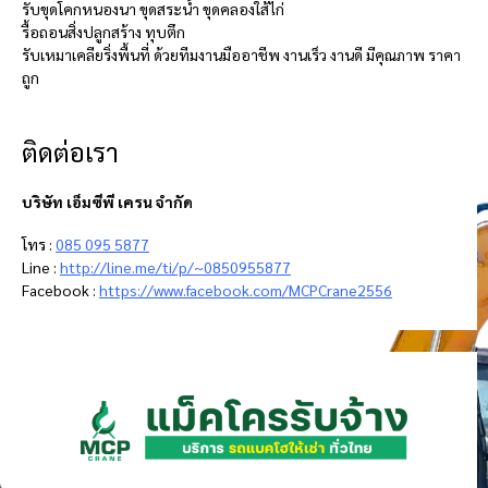
รับขุดโคกหนองนา ขุดสระน้ำ ขุดคลองใส้ไก่
รื้อถอนสิ่งปลูกสร้าง ทุบตึก
รับเหมาเคลียริ่งพื้นที่ ด้วยทีมงานมืออาชีพ งานเร็ว งานดี มีคุณภาพ ราคา
ถูก
ติดต่อเรา
บริษัท เอ็มซีพี เครน จำกัด
โทร :
085 095 5877
Line :
http://line.me/ti/p/~0850955877
Facebook :
https://www.facebook.com/MCPCrane2556