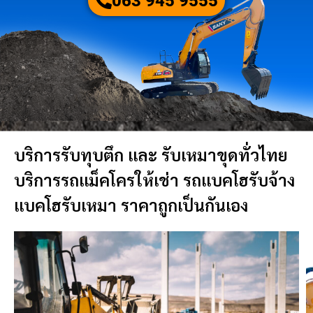
063 945 9555
บริการรับทุบตึก และ รับเหมาขุดทั่วไทย
บริการรถแม็คโครให้เช่า รถแบคโฮรับจ้าง
แบคโฮรับเหมา ราคาถูกเป็นกันเอง