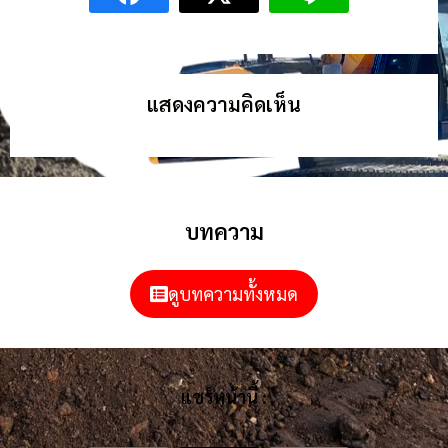
แสดงความคิดเห็น
บทความ
ดูบทความทั้งหมด
แชร์หน้านี้ :