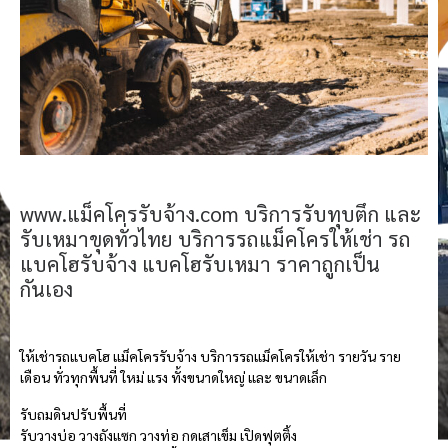
www.แม็คโครรับจ้าง.com บริการรับทุบตึก และ
รับเหมาขุดทั่วไทย บริการรถแม็คโครให้เช่า รถ
แบคโฮรับจ้าง แบคโฮรับเหมา ราคาถูกเป็น
กันเอง
ให้เช่ารถแบคโฮ แม็คโครรับจ้าง บริการรถแม็คโครให้เช่า รายวัน ราย
เดือน ทั่วทุกพื้นที่ ใหม่ แรง ทั้งขนาดใหญ่ และ ขนาดเล็ก
รับถมดินปรับพื้นที่
รับวางบ่อ วางถังแซก วางท่อ กดเสาเข็ม เปิดฟุตติ้ง