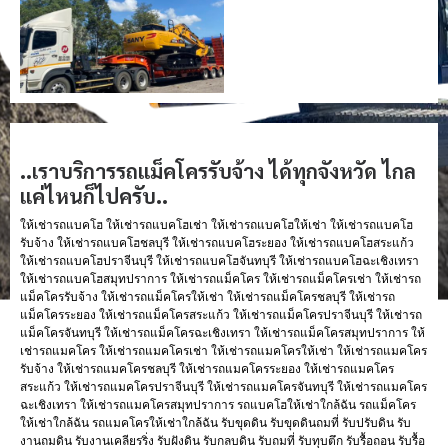
..เราบริการรถแม็คโครรับจ้าง ได้ทุกจังหวัด ไกล
แค่ไหนก็ไปครับ..
ให้เช่ารถแบคโฮ ให้เช่ารถแบคโฮเช่า ให้เช่ารถแบคโฮให้เช่า ให้เช่ารถแบคโฮ
รับจ้าง ให้เช่ารถแบคโฮชลบุรี ให้เช่ารถแบคโฮระยอง ให้เช่ารถแบคโฮสระแก้ว
ให้เช่ารถแบคโฮปราจีนบุรี ให้เช่ารถแบคโฮจันทบุรี ให้เช่ารถแบคโฮฉะเชิงเทรา
ให้เช่ารถแบคโฮสมุทปราการ ให้เช่ารถแม็คโคร ให้เช่ารถแม็คโครเช่า ให้เช่ารถ
แม็คโครรับจ้าง ให้เช่ารถแม็คโครให้เช่า ให้เช่ารถแม็คโครชลบุรี ให้เช่ารถ
แม็คโครระยอง ให้เช่ารถแม็คโครสระแก้ว ให้เช่ารถแม็คโครปราจีนบุรี ให้เช่ารถ
แม็คโครจันทบุรี ให้เช่ารถแม็คโครฉะเชิงเทรา ให้เช่ารถแม็คโครสมุทปราการ ให้
เช่ารถแมคโคร ให้เช่ารถแมคโครเช่า ให้เช่ารถแมคโครให้เช่า ให้เช่ารถแมคโคร
รับจ้าง ให้เช่ารถแมคโครชลบุรี ให้เช่ารถแมคโครระยอง ให้เช่ารถแมคโคร
สระแก้ว ให้เช่ารถแมคโครปราจีนบุรี ให้เช่ารถแมคโครจันทบุรี ให้เช่ารถแมคโคร
ฉะเชิงเทรา ให้เช่ารถแมคโครสมุทปราการ รถแบคโฮให้เช่าใกล้ฉัน รถแม็คโคร
ให้เช่าใกล้ฉัน รถแมคโครให้เช่าใกล้ฉัน รับขุดดิน รับขุดดินถมที่ รับปรับดิน รับ
งานถมดิน รับงานเคลียรริ่ง รับฝังดิน รับกลบดิน รับถมที่ รับทุบตึก รับรื้อถอน รับรื้อ