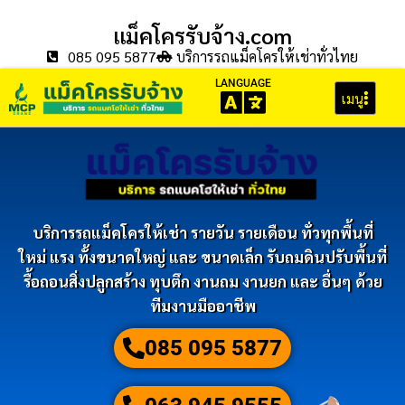
แม็คโครรับจ้าง.com
085 095 5877
บริการรถแม็คโครให้เช่าทั่วไทย
LANGUAGE
เมนู
บริการรถแม็คโครให้เช่า รายวัน รายเดือน ทั่วทุกพื้นที่
ใหม่ แรง ทั้งขนาดใหญ่ และ ขนาดเล็ก รับถมดินปรับพื้นที่
รื้อถอนสิ่งปลูกสร้าง ทุบตึก งานถม งานยก และ อื่นๆ ด้วย
ทีมงานมืออาชีพ
085 095 5877