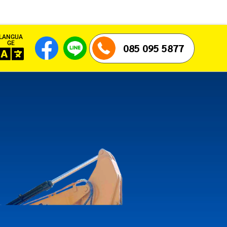
LANGUA
GE
085 095 5877