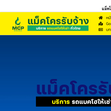
แม็ค
หน
Go
บท