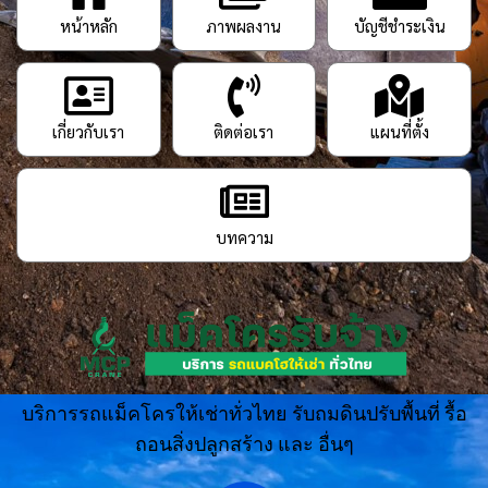
หน้าหลัก
ภาพผลงาน
บัญชีชำระเงิน
เกี่ยวกับเรา
ติดต่อเรา
แผนที่ตั้ง
บทความ
บริการรถแม็คโครให้เช่าทั่วไทย รับถมดินปรับพื้นที่ รื้อ
ถอนสิ่งปลูกสร้าง และ อื่นๆ