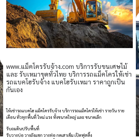
www.แม็คโครรับจ้าง.com บริการรับขนเศษไม้
และ รับเหมาขุดทั่วไทย บริการรถแม็คโครให้เช่า
รถแบคโฮรับจ้าง แบคโฮรับเหมา ราคาถูกเป็น
กันเอง
ให้เช่ารถแบคโฮ แม็คโครรับจ้าง บริการรถแม็คโครให้เช่า รายวัน ราย
เดือน ทั่วทุกพื้นที่ ใหม่ แรง ทั้งขนาดใหญ่ และ ขนาดเล็ก
รับถมดินปรับพื้นที่
รับวางบ่อ วางถังแซก วางท่อ กดเสาเข็ม เปิดฟุตติ้ง