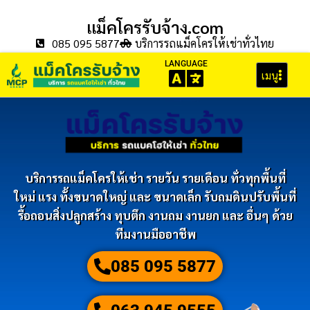
แม็คโครรับจ้าง.com
085 095 5877
บริการรถแม็คโครให้เช่าทั่วไทย
LANGUAGE
เมนู
บริการรถแม็คโครให้เช่า รายวัน รายเดือน ทั่วทุกพื้นที่
ใหม่ แรง ทั้งขนาดใหญ่ และ ขนาดเล็ก รับถมดินปรับพื้นที่
รื้อถอนสิ่งปลูกสร้าง ทุบตึก งานถม งานยก และ อื่นๆ ด้วย
ทีมงานมืออาชีพ
085 095 5877