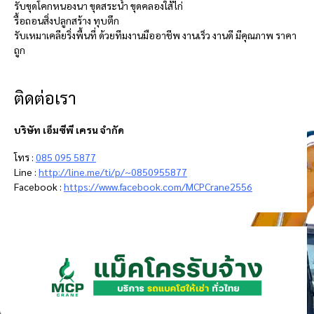
รับขุดโคกหนองนา ขุดสระน้ำ ขุดคลองใส้ไก่
รื้อถอนสิ่งปลูกสร้าง ทุบตึก
รับเหมาเคลียริ่งพื้นที่ ด้วยทีมงานมืออาชีพ งานเร็ว งานดี มีคุณภาพ ราคา
ถูก
ติดต่อเรา
บริษัท เอ็มซีพี เครน จำกัด
โทร :
085 095 5877
Line :
http://line.me/ti/p/~0850955877
Facebook :
https://www.facebook.com/MCPCrane2556