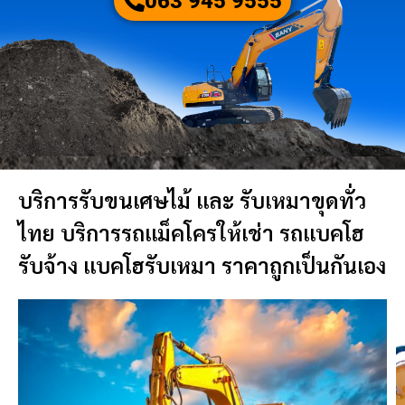
063 945 9555
บริการรับขนเศษไม้ และ รับเหมาขุดทั่ว
ไทย บริการรถแม็คโครให้เช่า รถแบคโฮ
รับจ้าง แบคโฮรับเหมา ราคาถูกเป็นกันเอง