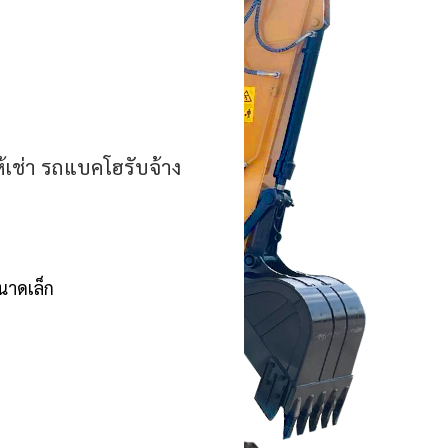
้เช่า รถแบคโฮรับจ้าง
ขนาดเล็ก