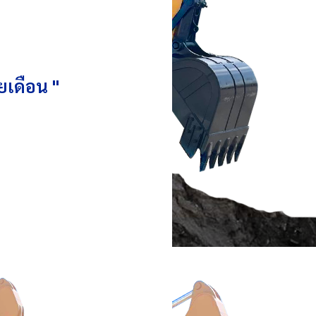
ยเดือน "