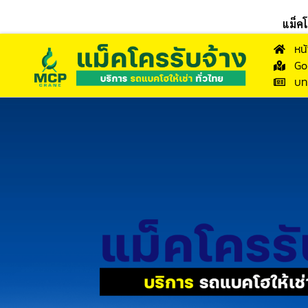
แม็ค
หน
Go
บท