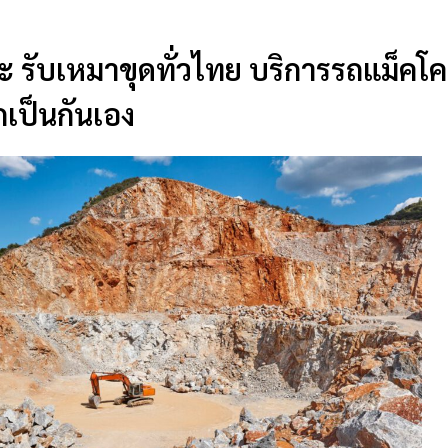
ะ รับเหมาขุดทั่วไทย บริการรถแม็คโ
กเป็นกันเอง