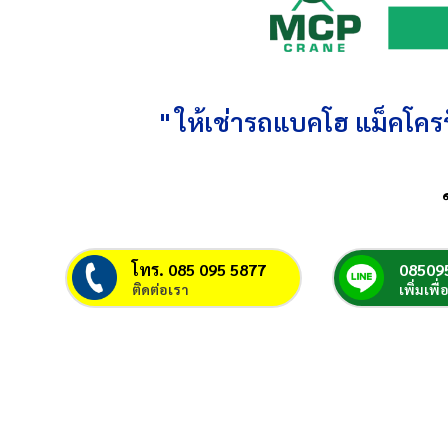
" ให้เช่ารถแบคโฮ แม็คโครร
โทร. 085 095 5877
08509
ติดต่อเรา
เพิ่มเพื