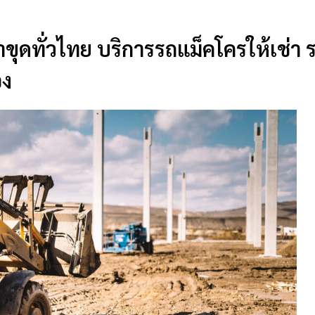
ขุดทั่วไทย บริการรถแม็คโครให้เช่า
อง