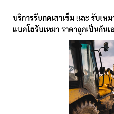
บริการรับกดเสาเข็ม และ รับเหมา
แบคโฮรับเหมา ราคาถูกเป็นกันเ