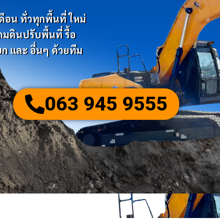
น ทั่วทุกพื้นที่ ใหม่
ินปรับพื้นที่ รื้อ
ก และ อื่นๆ ด้วยทีม
063 945 9555