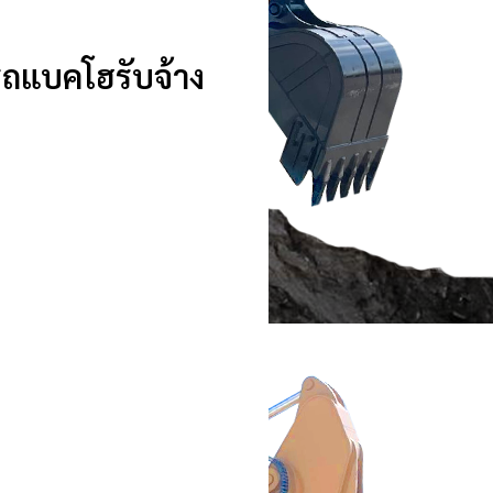
 รถแบคโฮรับจ้าง