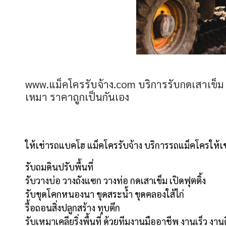
www.แม็คโครรับจ้าง.com บริการรับกดเสาเข็ม 
เหมา ราคาถูกเป็นกันเอง
ให้เช่ารถแบคโฮ แม็คโครรับจ้าง บริการรถแม็คโครให้เช่า
รับถมดินปรับพื้นที่
รับวางบ่อ วางถังแซก วางท่อ กดเสาเข็ม เปิดฟุตติ้ง
รับขุดโคกหนองนา ขุดสระน้ำ ขุดคลองใส้ไก่
รื้อถอนสิ่งปลูกสร้าง ทุบตึก
รับเหมาเคลียริ่งพื้นที่ ด้วยทีมงานมืออาชีพ งานเร็ว งา